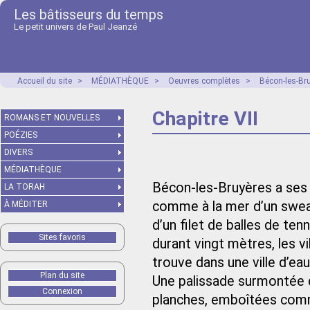
Les bâtisseurs du temps
Le petit univers de Paul Jeanzé
Accueil du site
>
MÉDIATHÈQUE
>
Oeuvres complètes
>
Bécon-les-Br
Chapitre VII
ROMANS ET NOUVELLES
POÉZIES
DIVERS
MÉDIATHÈQUE
Bécon-les-Bruyères a ses di
LA TORAH
comme à la mer d’un sweat
À MÉDITER
d’un filet de balles de tenn
Sites favoris
durant vingt mètres, les vi
trouve dans une ville d’ea
Plan du site
Une palissade surmontée d’
Connexion
planches, emboîtées comm