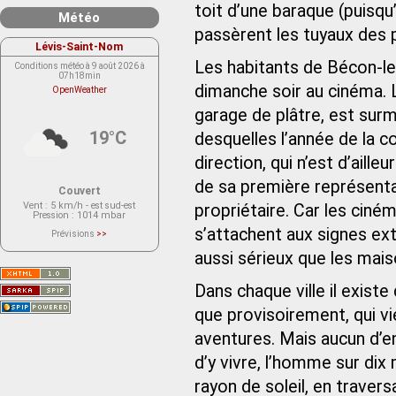
toit d’une baraque (puisqu
Météo
passèrent les tuyaux des p
Lévis-Saint-Nom
Les habitants de Bécon-le
Conditions météo à 9 août 2026 à
07h18min
dimanche soir au cinéma. 
OpenWeather
garage de plâtre, est sur
19°C
desquelles l’année de la c
direction, qui n’est d’aill
de sa première représentat
Couvert
Vent
: 5 km/h - est sud-est
propriétaire. Car les ciné
Pression
: 1014 mbar
s’attachent aux signes exté
Prévisions
>>
Le service OpenWeather ne fournit
actuellement aucune prévision
aussi sérieux que les ma
météorologique sur le lieu Lévis-
Saint-Nom.
Veuillez consulter le message du
Dans chaque ville il exist
service ci-dessous.
(401 - Invalid API key. Please see
que provisoirement, qui vi
https://openweathermap.org/faq#error401
for more info.)
aventures. Mais aucun d’
d’y vivre, l’homme sur dix m
rayon de soleil, en traver