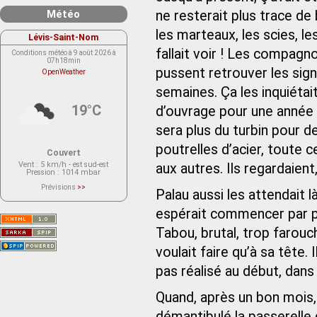
Météo
ne resterait plus trace de b
les marteaux, les scies, l
Lévis-Saint-Nom
fallait voir ! Les compagno
Conditions météo à 9 août 2026 à
07h18min
pussent retrouver les sign
OpenWeather
semaines. Ça les inquiétait
19°C
d’ouvrage pour une année ?
sera plus du turbin pour de
poutrelles d’acier, toute 
Couvert
Vent
: 5 km/h - est sud-est
aux autres. Ils regardaient
Pression
: 1014 mbar
Prévisions
>>
Palau aussi les attendait là
Le service OpenWeather ne fournit
actuellement aucune prévision
météorologique sur le lieu Lévis-
espérait commencer par pé
Saint-Nom.
Veuillez consulter le message du
Tabou, brutal, trop farouch
service ci-dessous.
(401 - Invalid API key. Please see
voulait faire qu’à sa tête. I
https://openweathermap.org/faq#error401
for more info.)
pas réalisé au début, dans
Quand, après un bon mois,
démantibulé la passerelle