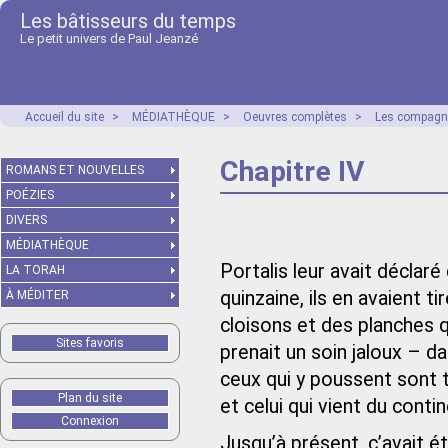
Les bâtisseurs du temps
Le petit univers de Paul Jeanzé
Accueil du site
>
MÉDIATHÈQUE
>
Oeuvres complètes
>
Les compagno
Chapitre IV
ROMANS ET NOUVELLES
POÉZIES
DIVERS
MÉDIATHÈQUE
Portalis leur avait déclaré 
LA TORAH
quinzaine, ils en avaient 
À MÉDITER
cloisons et des planches q
Sites favoris
prenait un soin jaloux – da
ceux qui y poussent sont to
Plan du site
et celui qui vient du conti
Connexion
Jusqu’à présent, ç’avait é