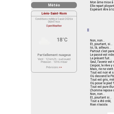
Mon âme mise à nu
Météo
Elle repart ployan
Espérant être à to
Lévis-Saint-Nom
Conditions météo à 5 août 2026 à
06h47min
OpenWeather
II
18°C
Non, non…
Et, pourtant, si…
Ici, là, ailleurs…
Partout c’est parei
Le passé est vide,
Partiellement nuageux
Le présent fuit…
Vent
: 12 km/h - sud-ouest
Seul, l’avenir est
Pression
: 1016 mbar
L’espoir, le rêve 
Prévisions
>>
Mais, rie ne vien
Le service OpenWeather ne fournit
Tout est noir et
actuellement aucune prévision
météorologique sur le lieu Lévis-
Où descend le Pè
Saint-Nom.
Tout est gris, mêm
Veuillez consulter le message du
Où poser le pied ?
service ci-dessous.
Tout est pure illu
(401 - Invalid API key. Please see
https://openweathermap.org/faq#error401
L’homme repose su
for more info.)
Non, non…
Et, pourtant si…
Tout a été créé,
Rien n’existe.