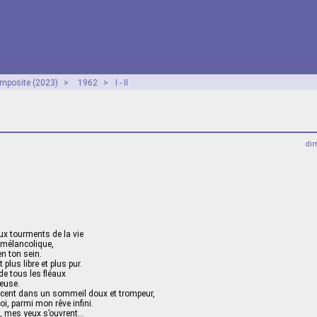
mposite (2023)
>
1962
>
I - II
dim
ux tourments de la vie
t mélancolique,
en ton sein.
 plus libre et plus pur.
de tous les fléaux
yeuse.
cent dans un sommeil doux et trompeur,
oi, parmi mon rêve infini.
p, mes yeux s’ouvrent…