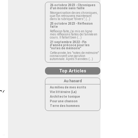
26 octobre 2023 - Chroniques
d’un monde sans faille
Réorganisation de ces chroniques,
que l’on retrouvera maintenant
dans la rubrique "divers", (…)
25 octobre 2023 - Réflexion
faite
Réflexion faite, j’ai mis en ligne
mes réflexions faites de l’année en
cours. Il fallait bien (…)
21 septembre 2022 - Fin
d’année précoce pour les
"notes de mémoire"
Cette année, les "notes de mémoire"
connaissent une parution
automnale. Après 9 années (…)
Top Articles
Au hasard
Au milieu de mes écrits
Vie littéraire (La)
Architecte tonique
Pour une chanson
Terre des hommes