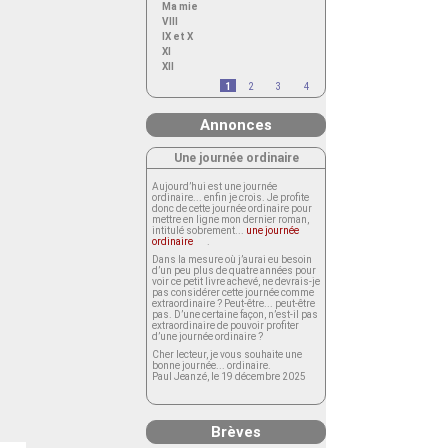
Ma mie
VIII
IX et X
XI
XII
1
2
3
4
Annonces
Une journée ordinaire
Aujourd’hui est une journée
ordinaire... enfin je crois. Je profite
donc de cette journée ordinaire pour
mettre en ligne mon dernier roman,
intitulé sobrement...
une journée
ordinaire
.
Dans la mesure où j’aurai eu besoin
d’un peu plus de quatre années pour
voir ce petit livre achevé, ne devrais-je
pas considérer cette journée comme
extraordinaire ? Peut-être... peut-être
pas. D’une certaine façon, n’est-il pas
extraordinaire de pouvoir profiter
d’une journée ordinaire ?
Cher lecteur, je vous souhaite une
bonne journée... ordinaire.
Paul Jeanzé, le 19 décembre 2025
Brèves