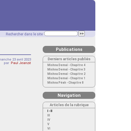
Rechercher dans le site
Publications
Derniers articles publiés
anche 23 avril 2023
par
Paul Jeanzé
Mishna Demaï - Chapitre 4
Mishna Demaï - Chapitre 3
Mishna Demaï - Chapitre 2
Mishna Demaï - Chapitre 1
Mishna Péah - Chapitre 8
Navigation
Articles de la rubrique
I - II
III
IV
V
VI