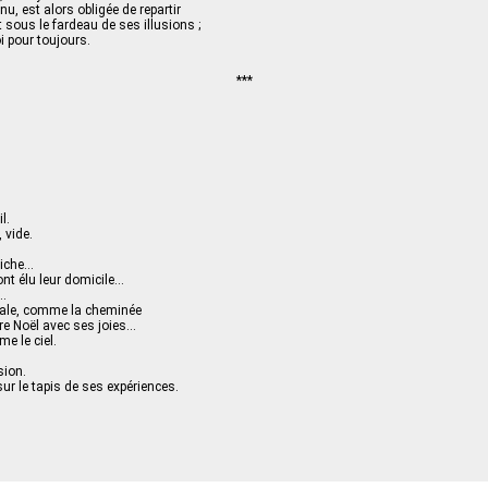
, est alors obligée de repartir
t sous le fardeau de ses illusions ;
i pour toujours.
***
l.
 vide.
 riche…
y ont élu leur domicile…
t…
 sale, comme la cheminée
re Noël avec ses joies…
e le ciel.
sion.
r le tapis de ses expériences.