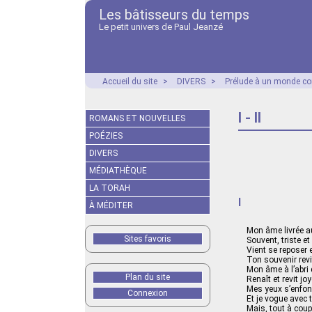
Les bâtisseurs du temps
Le petit univers de Paul Jeanzé
Accueil du site
>
DIVERS
>
Prélude à un monde co
I - II
ROMANS ET NOUVELLES
POÉZIES
DIVERS
MÉDIATHÈQUE
LA TORAH
I
À MÉDITER
Mon âme livrée a
Sites favoris
Souvent, triste e
Vient se reposer 
Ton souvenir revit
Mon âme à l’abri 
Plan du site
Renaît et revit jo
Mes yeux s’enfon
Connexion
Et je vogue avec t
Mais, tout à cou