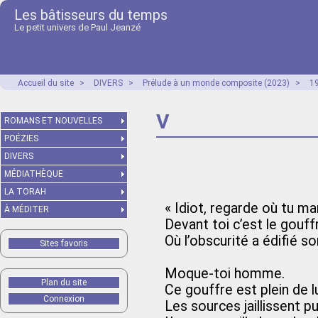
Les bâtisseurs du temps
Le petit univers de Paul Jeanzé
Accueil du site
>
DIVERS
>
Prélude à un monde composite (2023)
>
1
V
ROMANS ET NOUVELLES
POÉZIES
DIVERS
MÉDIATHÈQUE
LA TORAH
« Idiot, regarde où tu ma
À MÉDITER
Devant toi c’est le gouff
Où l’obscurité a édifié s
Sites favoris
Moque-toi homme.
Plan du site
Ce gouffre est plein de l
Connexion
Les sources jaillissent p