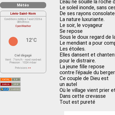
L’eau ne souille la roche d
Météo
Le soleil inonde, sans ce
De ses rayons consolate
Lévis-Saint-Nom
La nature luxuriante.
Conditions météo à 7 août 2026 à
08h09min
Le soir, le voyageur
OpenWeather
Se repose
Sous le doux regard de la
12°C
Le mendiant a pour com
Les étoiles.
Elles dansent et chanten
Ciel dégagé
pour le distraire.
Vent
: 7 km/h - nord nord-est
Pression
: 1024 mbar
La jeune fille repose
Prévisions
>>
Le service OpenWeather ne fournit
contre l’épaule du berger
actuellement aucune prévision
météorologique sur le lieu Lévis-
Ce couple de Dieu est
Saint-Nom.
Veuillez consulter le message du
un autel
service ci-dessous.
(401 - Invalid API key. Please see
Où le village vient prier e
https://openweathermap.org/faq#error401
for more info.)
Dans cette crevasse
Tout est pureté