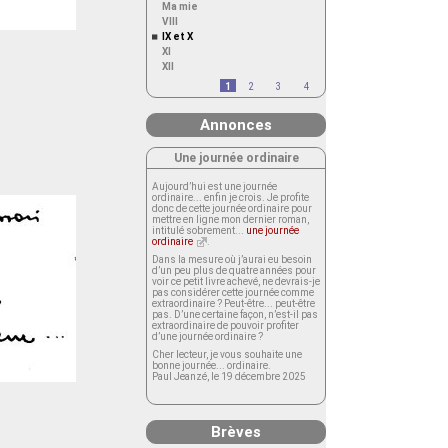
Ma mie
VIII
IX et X
XI
XII
1
2
3
4
Annonces
Une journée ordinaire
Aujourd’hui est une journée
ordinaire... enfin je crois. Je profite
donc de cette journée ordinaire pour
mettre en ligne mon dernier roman,
intitulé sobrement...
une journée
ordinaire
.
Dans la mesure où j’aurai eu besoin
d’un peu plus de quatre années pour
voir ce petit livre achevé, ne devrais-je
pas considérer cette journée comme
extraordinaire ? Peut-être... peut-être
pas. D’une certaine façon, n’est-il pas
extraordinaire de pouvoir profiter
d’une journée ordinaire ?
Cher lecteur, je vous souhaite une
bonne journée... ordinaire.
Paul Jeanzé, le 19 décembre 2025
Brèves