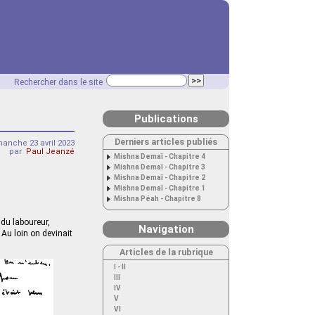
Rechercher dans le site
Publications
Derniers articles publiés
anche 23 avril 2023
par
Paul Jeanzé
Mishna Demaï - Chapitre 4
Mishna Demaï - Chapitre 3
Mishna Demaï - Chapitre 2
Mishna Demaï - Chapitre 1
Mishna Péah - Chapitre 8
 du laboureur,
Navigation
 Au loin on devinait
Articles de la rubrique
I - II
III
IV
V
VI