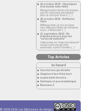
26 octobre 2023 - Chroniques
d’un monde sans faille
Réorganisation de ces chroniques,
que l’on retrouvera maintenant
dans la rubrique "divers", (…)
25 octobre 2023 - Réflexion
faite
Réflexion faite, j’ai mis en ligne
mes réflexions faites de l’année en
cours. Il fallait bien (…)
21 septembre 2022 - Fin
d’année précoce pour les
"notes de mémoire"
Cette année, les "notes de mémoire"
connaissent une parution
automnale. Après 9 années (…)
Top Articles
Au hasard
Une histoire qui déraille
Chapitre II des Pirké Avot
La plus belle histoire…
Satirique et peu académique
Monsieur Z
© 2008-2026 Les bâtisseurs du temps |