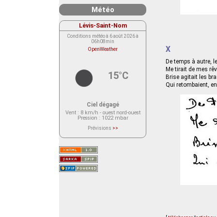
Météo
Lévis-Saint-Nom
Conditions météo à 6 août 2026 à
06h08min
X
OpenWeather
De temps à autre, l
Me tirait de mes rê
15°C
Brise agitait les b
Qui retombaient, en 
Ciel dégagé
Vent
: 8 km/h - ouest nord-ouest
Pression
: 1022 mbar
Prévisions
>>
Le service OpenWeather ne fournit
actuellement aucune prévision
météorologique sur le lieu Lévis-
Saint-Nom.
Veuillez consulter le message du
service ci-dessous.
(401 - Invalid API key. Please see
https://openweathermap.org/faq#error401
for more info.)