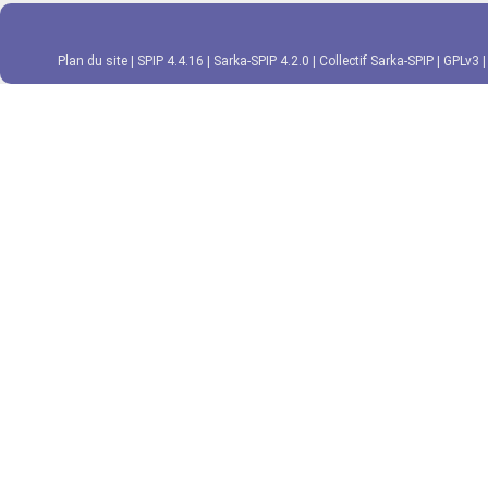
Plan du site
|
SPIP 4.4.16
|
Sarka-SPIP 4.2.0
|
Collectif Sarka-SPIP
|
GPLv3