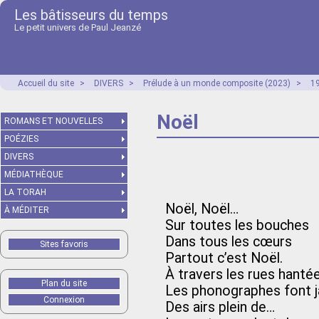
Les bâtisseurs du temps
Le petit univers de Paul Jeanzé
Accueil du site
>
DIVERS
>
Prélude à un monde composite (2023)
>
1
Noël
ROMANS ET NOUVELLES
POÉZIES
DIVERS
MÉDIATHÈQUE
LA TORAH
Noël, Noël…
À MÉDITER
Sur toutes les bouches
Dans tous les cœurs
Sites favoris
Partout c’est Noël.
À travers les rues hanté
Plan du site
Les phonographes font jai
Connexion
Des airs plein de…