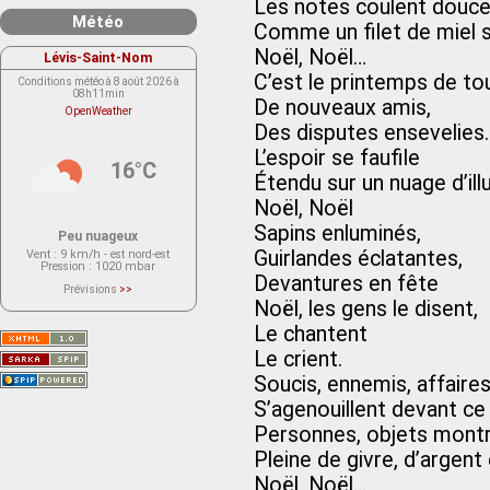
Les notes coulent douc
Météo
Comme un filet de miel s
Noël, Noël…
Lévis-Saint-Nom
C’est le printemps de to
Conditions météo à 8 août 2026 à
08h11min
De nouveaux amis,
OpenWeather
Des disputes ensevelies.
L’espoir se faufile
16°C
Étendu sur un nuage d’ill
Noël, Noël
Sapins enluminés,
Peu nuageux
Guirlandes éclatantes,
Vent
: 9 km/h - est nord-est
Pression
: 1020 mbar
Devantures en fête
Prévisions
>>
Le service OpenWeather ne fournit
Noël, les gens le disent,
actuellement aucune prévision
météorologique sur le lieu Lévis-
Le chantent
Saint-Nom.
Veuillez consulter le message du
Le crient.
service ci-dessous.
(401 - Invalid API key. Please see
Soucis, ennemis, affaire
https://openweathermap.org/faq#error401
for more info.)
S’agenouillent devant ce
Personnes, objets montr
Pleine de givre, d’argent 
Noël, Noël…