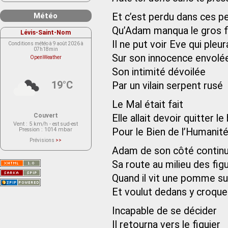
Météo
Et c’est perdu dans ces 
Qu’Adam manqua le gros f
Lévis-Saint-Nom
Il ne put voir Eve qui pleur
Conditions météo à 9 août 2026 à
07h18min
Sur son innocence envolé
OpenWeather
Son intimité dévoilée
19°C
Par un vilain serpent rusé
Le Mal était fait
Couvert
Elle allait devoir quitter le
Vent
: 5 km/h - est sud-est
Pression
: 1014 mbar
Pour le Bien de l’Humanit
Prévisions
>>
Le service OpenWeather ne fournit
Adam de son côté contin
actuellement aucune prévision
météorologique sur le lieu Lévis-
Sa route au milieu des fig
Saint-Nom.
Veuillez consulter le message du
service ci-dessous.
Quand il vit une pomme s
(401 - Invalid API key. Please see
https://openweathermap.org/faq#error401
Et voulut dedans y croque
for more info.)
Incapable de se décider
Il retourna vers le figuier