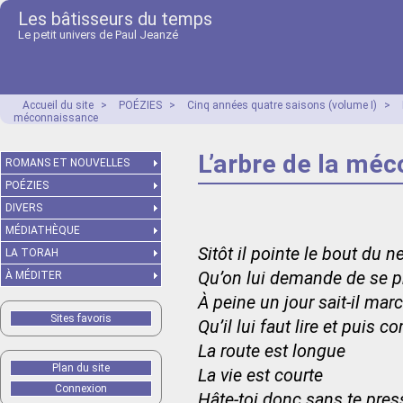
Les bâtisseurs du temps
Le petit univers de Paul Jeanzé
Accueil du site
>
POÉZIES
>
Cinq années quatre saisons (volume I)
>
méconnaissance
L’arbre de la mé
ROMANS ET NOUVELLES
POÉZIES
DIVERS
MÉDIATHÈQUE
Sitôt il pointe le bout du n
LA TORAH
Qu’on lui demande de se p
À MÉDITER
À peine un jour sait-il mar
Sites favoris
Qu’il lui faut lire et puis c
La route est longue
Plan du site
La vie est courte
Connexion
Hâte-toi donc sans te pres