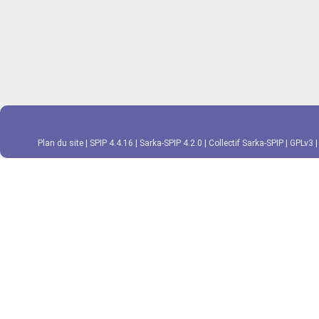
Plan du site
|
SPIP 4.4.16
|
Sarka-SPIP 4.2.0
|
Collectif Sarka-SPIP
|
GPLv3