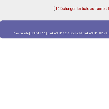
[
télécharger l'article au format
Plan du site
|
SPIP 4.4.16
|
Sarka-SPIP 4.2.0
|
Collectif Sarka-SPIP
|
GPLv3