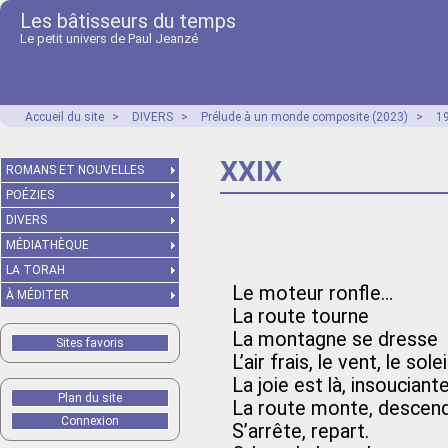
Les bâtisseurs du temps
Le petit univers de Paul Jeanzé
Accueil du site
>
DIVERS
>
Prélude à un monde composite (2023)
>
1
XXIX
ROMANS ET NOUVELLES
POÉZIES
DIVERS
MÉDIATHÈQUE
LA TORAH
Le moteur ronfle…
À MÉDITER
La route tourne
La montagne se dresse
Sites favoris
L’air frais, le vent, le solei
La joie est là, insouciante
Plan du site
La route monte, descen
Connexion
S’arrête, repart.