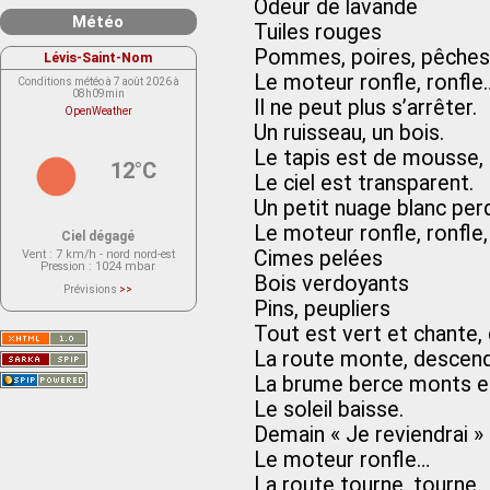
Odeur de lavande
Météo
Tuiles rouges
Pommes, poires, pêches
Lévis-Saint-Nom
Le moteur ronfle, ronfle
Conditions météo à 7 août 2026 à
08h09min
Il ne peut plus s’arrêter.
OpenWeather
Un ruisseau, un bois.
Le tapis est de mousse, l’
12°C
Le ciel est transparent.
Un petit nuage blanc perd
Le moteur ronfle, ronfle,
Ciel dégagé
Cimes pelées
Vent
: 7 km/h - nord nord-est
Pression
: 1024 mbar
Bois verdoyants
Prévisions
>>
Le service OpenWeather ne fournit
Pins, peupliers
actuellement aucune prévision
météorologique sur le lieu Lévis-
Tout est vert et chante,
Saint-Nom.
Veuillez consulter le message du
La route monte, descen
service ci-dessous.
(401 - Invalid API key. Please see
La brume berce monts e
https://openweathermap.org/faq#error401
for more info.)
Le soleil baisse.
Demain « Je reviendrai »
Le moteur ronfle…
La route tourne, tourne,