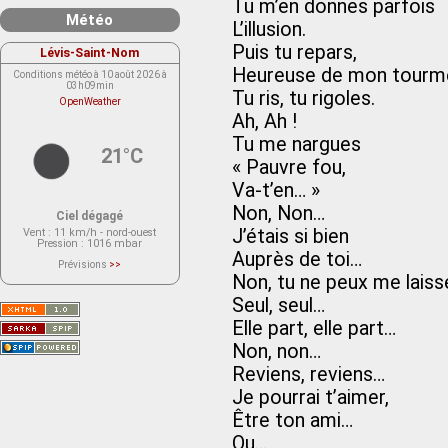
Tu m’en donnes parfois
Météo
L’illusion.
Puis tu repars,
Lévis-Saint-Nom
Heureuse de mon tourm
Conditions météo à 10 août 2026 à
03h09min
Tu ris, tu rigoles.
OpenWeather
Ah, Ah !
Tu me nargues
21°C
« Pauvre fou,
Va-t’en… »
Non, Non…
Ciel dégagé
J’étais si bien
Vent
: 11 km/h - nord-ouest
Pression
: 1016 mbar
Auprès de toi…
Prévisions
>>
Le service OpenWeather ne fournit
Non, tu ne peux me laiss
actuellement aucune prévision
météorologique sur le lieu Lévis-
Seul, seul…
Saint-Nom.
Veuillez consulter le message du
Elle part, elle part…
service ci-dessous.
(401 - Invalid API key. Please see
Non, non…
https://openweathermap.org/faq#error401
for more info.)
Reviens, reviens…
Je pourrai t’aimer,
Être ton ami…
Ou…