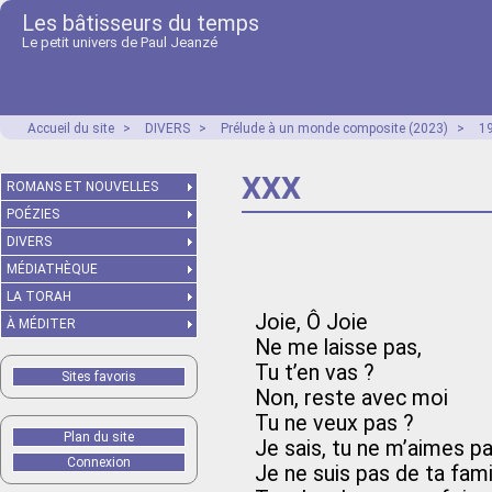
Les bâtisseurs du temps
Le petit univers de Paul Jeanzé
Accueil du site
>
DIVERS
>
Prélude à un monde composite (2023)
>
1
XXX
ROMANS ET NOUVELLES
POÉZIES
DIVERS
MÉDIATHÈQUE
LA TORAH
Joie, Ô Joie
À MÉDITER
Ne me laisse pas,
Tu t’en vas ?
Sites favoris
Non, reste avec moi
Tu ne veux pas ?
Plan du site
Je sais, tu ne m’aimes p
Connexion
Je ne suis pas de ta famil