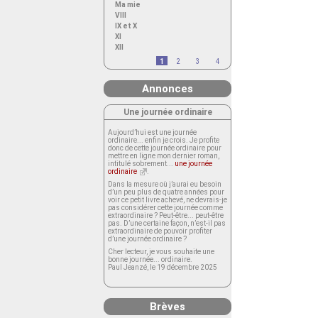
Ma mie
VIII
IX et X
XI
XII
1
2
3
4
Annonces
Une journée ordinaire
Aujourd’hui est une journée
ordinaire... enfin je crois. Je profite
donc de cette journée ordinaire pour
mettre en ligne mon dernier roman,
intitulé sobrement...
une journée
ordinaire
.
Dans la mesure où j’aurai eu besoin
d’un peu plus de quatre années pour
voir ce petit livre achevé, ne devrais-je
pas considérer cette journée comme
extraordinaire ? Peut-être... peut-être
pas. D’une certaine façon, n’est-il pas
extraordinaire de pouvoir profiter
d’une journée ordinaire ?
Cher lecteur, je vous souhaite une
bonne journée... ordinaire.
Paul Jeanzé, le 19 décembre 2025
Brèves