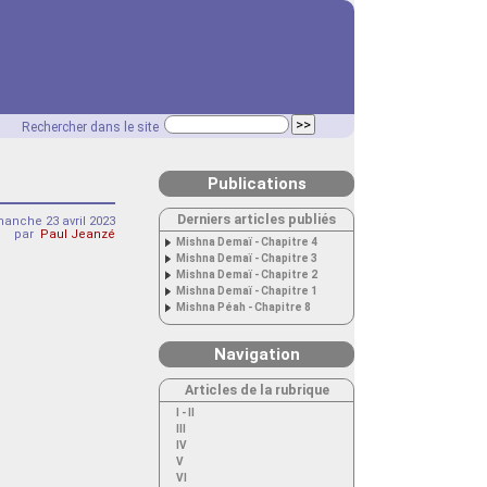
Rechercher dans le site
Publications
Derniers articles publiés
anche 23 avril 2023
par
Paul Jeanzé
Mishna Demaï - Chapitre 4
Mishna Demaï - Chapitre 3
Mishna Demaï - Chapitre 2
Mishna Demaï - Chapitre 1
Mishna Péah - Chapitre 8
Navigation
Articles de la rubrique
I - II
III
IV
V
VI