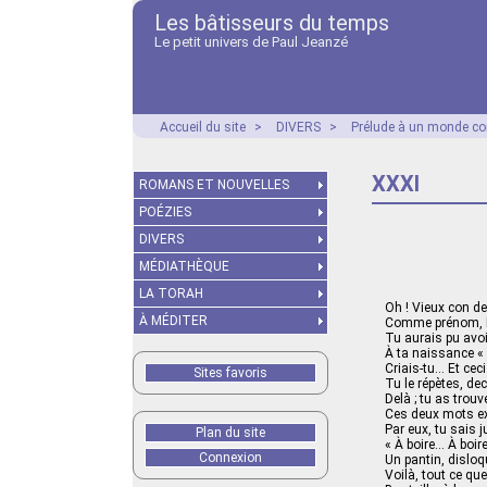
Les bâtisseurs du temps
Le petit univers de Paul Jeanzé
Accueil du site
>
DIVERS
>
Prélude à un monde co
XXXI
ROMANS ET NOUVELLES
POÉZIES
DIVERS
MÉDIATHÈQUE
LA TORAH
Oh ! Vieux con d
À MÉDITER
Comme prénom, 
Tu aurais pu avoi
À ta naissance « 
Criais-tu… Et ceci
Sites favoris
Tu le répètes, dec
Delà ; tu as trouv
Ces deux mots ex
Par eux, tu sais ju
Plan du site
« À boire… À boir
Connexion
Un pantin, disloq
Voilà, tout ce que