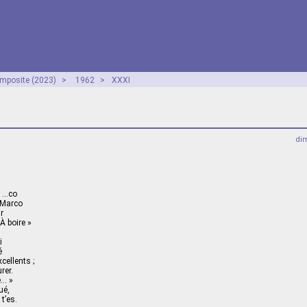
mposite (2023)
>
1962
>
XXXI
dim
e …co
Marco
r
À boire »
i
é
cellents ;
rer.
e… »
ué,
 t’es.