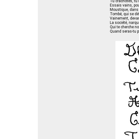
Tu crachotes, tu 
Essais vains, po
Moustique, dans 
Tombé, qui se dé
Vainement, deva
La société, narqu
Qui te cherche no
Quand seras-tu po