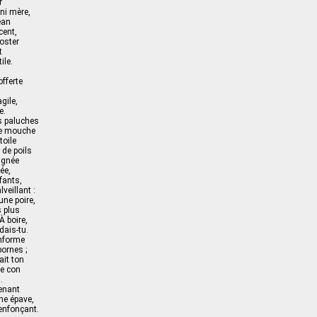
r
 ni mère,
éan
cent,
oster
t
ile.
offerte
agile,
e.
s paluches
ne mouche
toile
 de poils
ignée
ée,
fants,
veillant :
ne poire,
s plus
À boire,
dais-tu.
nforme
ornes ;
ait ton
re con
…
enant
ne épave,
enfonçant.