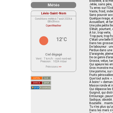
Bouteille, à la me
Jetée, sans père,
Météo
Tu erres sur l’Oc
Vaste, froid, indé
Lévis-Saint-Nom
Sans pouvoir acc
Quelque rivage, e
Conditions météo à 7 août 2026 à
08h09min
Accueillant, et fert
Une jolie petite île
OpenWeather
S’était, pourtant, 
À toi ; trop verte,
Trop pure, trop fr
12°C
C’était une belle îl
Dans tes grosse
De laboureur : u
Perdue dans une 
D’araignée, pleine
Ciel dégagé
De ce genre d’ara
Vent
: 7 km/h - nord nord-est
Grosse, velue, tar
Pression
: 1024 mbar
Qui apeure les en
Prévisions
>>
Gros monstre mal
Le service OpenWeather ne fournit
Une pomme, sur u
actuellement aucune prévision
Fruits périssable
météorologique sur le lieu Lévis-
Saint-Nom.
Que tout autre. « 
Veuillez consulter le message du
À boire ! » deman
service ci-dessous.
Masse ronde et i
(401 - Invalid API key. Please see
https://openweathermap.org/faq#error401
Qui dépasse les b
for more info.)
Guignol, qui distr
Entourage ; pauv
Sadique, obsédé
Bouteille… maint
Tu n’es plus qu’u
Dans les mers s’