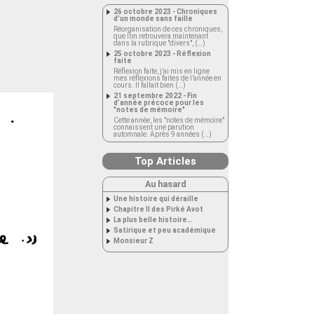
26 octobre 2023 - Chroniques
d’un monde sans faille
Réorganisation de ces chroniques,
que l’on retrouvera maintenant
dans la rubrique "divers", (…)
25 octobre 2023 - Réflexion
faite
Réflexion faite, j’ai mis en ligne
mes réflexions faites de l’année en
cours. Il fallait bien (…)
21 septembre 2022 - Fin
d’année précoce pour les
"notes de mémoire"
Cette année, les "notes de mémoire"
connaissent une parution
automnale. Après 9 années (…)
Top Articles
Au hasard
Une histoire qui déraille
Chapitre II des Pirké Avot
La plus belle histoire…
Satirique et peu académique
Monsieur Z