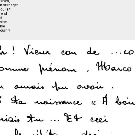
baves,
ur surnager
du lait
fend
nt
oise,
ise.
urri ?