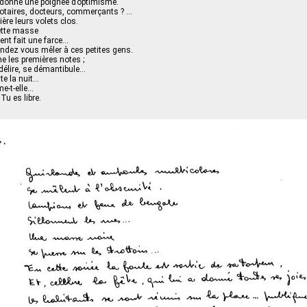
a donné une poignée d’optimisme.
taires, docteurs, commerçants ? …
ière leurs volets clos.
cette masse
ent fait une farce…
ndez vous mêler à ces petites gens.
ne les premières notes ;
 délire, se démantibule…
te la nuit…
me-t-elle…
Tu es libre.