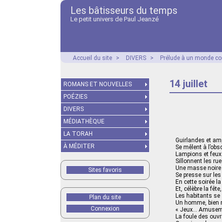
Les bâtisseurs du temps
Le petit univers de Paul Jeanzé
Accueil du site
>
DIVERS
>
Prélude à un monde co
14 juillet
ROMANS ET NOUVELLES
POÉZIES
DIVERS
MÉDIATHÈQUE
LA TORAH
Guirlandes et am
À MÉDITER
Se mêlent à l’obsc
Lampions et feux
Sillonnent les ru
Une masse noire
Sites favoris
Se presse sur les
En cette soirée la
Et, célèbre la fêt
Les habitants se 
Plan du site
Un homme, bien m
Connexion
« Jeux… Amusemen
La foule des ouvr