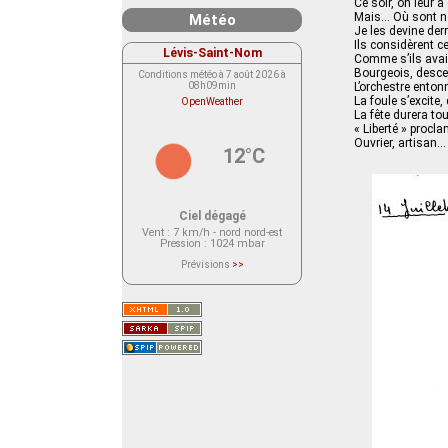
Ce soir, on leur 
Mais… Où sont no
Météo
Je les devine derr
Ils considèrent 
Lévis-Saint-Nom
Comme s’ils avai
Bourgeois, desce
Conditions météo à 7 août 2026 à
08h09min
L’orchestre enton
La foule s’excite,
OpenWeather
La fête durera tou
« Liberté » procla
Ouvrier, artisan… 
12°C
Ciel dégagé
Vent
: 7 km/h - nord nord-est
Pression
: 1024 mbar
Prévisions
>>
Le service OpenWeather ne fournit
actuellement aucune prévision
météorologique sur le lieu Lévis-
Saint-Nom.
Veuillez consulter le message du
service ci-dessous.
(401 - Invalid API key. Please see
https://openweathermap.org/faq#error401
for more info.)