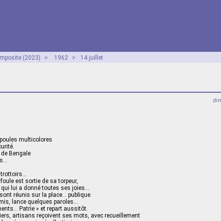
mposite (2023)
>
1962
>
14 juillet
dim
poules multicolores
urité.
 de Bengale
es…
 trottoirs…
 foule est sortie de sa torpeur,
e, qui lui a donné toutes ses joies…
sont réunis sur la place… publique.
is, lance quelques paroles…
ts… Patrie » et repart aussitôt.
iers, artisans reçoivent ses mots, avec recueillement