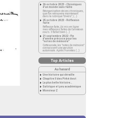
26 octobre 2023 - Chroniques
d’un monde sans faille
Réorganisation de ces chroniques,
que l’on retrouvera maintenant
dans la rubrique "divers", (…)
25 octobre 2023 - Réflexion
faite
Réflexion faite, j’ai mis en ligne
mes réflexions faites de l’année en
cours. Il fallait bien (…)
21 septembre 2022 - Fin
d’année précoce pour les
"notes de mémoire"
Cette année, les "notes de mémoire"
connaissent une parution
automnale. Après 9 années (…)
Top Articles
Au hasard
Une histoire qui déraille
Chapitre II des Pirké Avot
La plus belle histoire…
Satirique et peu académique
Monsieur Z