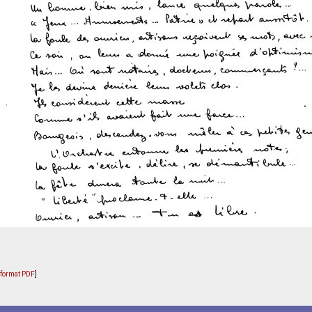
u format PDF
]