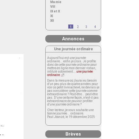
Ma mie
VIII
IX et X
XI
XII
1
2
3
4
Annonces
Une journée ordinaire
Aujourd’hui est une journée
ordinaire... enfin je crois. Je profite
donc de cette journée ordinaire pour
mettre en ligne mon dernier roman,
intitulé sobrement...
une journée
ordinaire
.
Dans la mesure où j’aurai eu besoin
d’un peu plus de quatre années pour
voir ce petit livre achevé, ne devrais-je
pas considérer cette journée comme
extraordinaire ? Peut-être... peut-être
pas. D’une certaine façon, n’est-il pas
extraordinaire de pouvoir profiter
d’une journée ordinaire ?
Cher lecteur, je vous souhaite une
bonne journée... ordinaire.
Paul Jeanzé, le 19 décembre 2025
Brèves