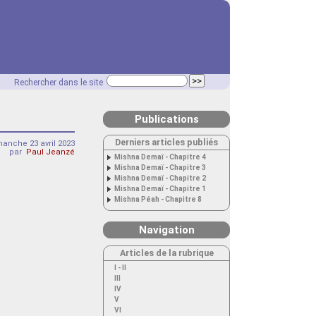
Rechercher dans le site
Publications
Derniers articles publiés
anche 23 avril 2023
par
Paul Jeanzé
Mishna Demaï - Chapitre 4
Mishna Demaï - Chapitre 3
Mishna Demaï - Chapitre 2
Mishna Demaï - Chapitre 1
Mishna Péah - Chapitre 8
Navigation
Articles de la rubrique
I - II
III
IV
V
VI