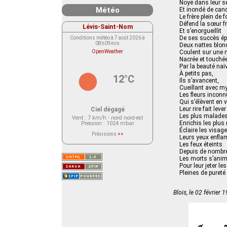
Noyé dans leur se
Météo
Et inondé de can
Le frère plein de 
Défend la sœur fr
Lévis-Saint-Nom
Et s’enorgueillit
De ses succès é
Conditions météo à 7 août 2026 à
08h09min
Deux nattes blond
OpenWeather
Coulent sur une 
Nacrée et touché
Par la beauté naï
À petits pas,
12°C
Ils s’avancent,
Cueillant avec m
Les fleurs incon
Qui s’élèvent en
Leur rire fait lever
Ciel dégagé
Les plus malades
Vent
: 7 km/h - nord nord-est
Enrichis les plus
Pression
: 1024 mbar
Éclaire les visage
Prévisions
>>
Leurs yeux enfl
Le service OpenWeather ne fournit
Les feux éteints
actuellement aucune prévision
météorologique sur le lieu Lévis-
Depuis de nombr
Saint-Nom.
Les morts s’anim
Veuillez consulter le message du
Pour leur jeter le
service ci-dessous.
Pleines de pureté
(401 - Invalid API key. Please see
https://openweathermap.org/faq#error401
for more info.)
Blois, le 02 février 