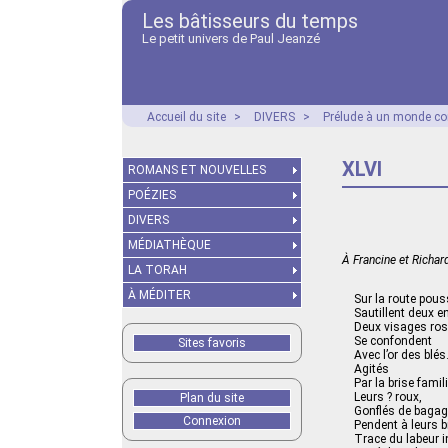
Les bâtisseurs du temps
Le petit univers de Paul Jeanzé
Accueil du site
>
DIVERS
>
Prélude à un monde co
XLVI
ROMANS ET NOUVELLES
POÉZIES
DIVERS
MÉDIATHÈQUE
À Francine et Richar
LA TORAH
À MÉDITER
Sur la route pous
Sautillent deux e
Deux visages ros
Se confondent
Sites favoris
Avec l’or des blés
Agités
Par la brise famili
Leurs ? roux,
Plan du site
Gonflés de bagag
Connexion
Pendent à leurs br
Trace du labeur i