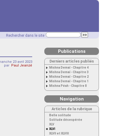
Rechercher dans le site
Publications
Derniers articles publiés
anche 23 avril 2023
par
Paul Jeanzé
Mishna Demaï - Chapitre 4
Mishna Demaï - Chapitre 3
Mishna Demaï - Chapitre 2
Mishna Demaï - Chapitre 1
Mishna Péah - Chapitre 8
Navigation
Articles de la rubrique
Belle solitude
Solitude désespérée
XLV
XLVI
XLVII et XLVIII