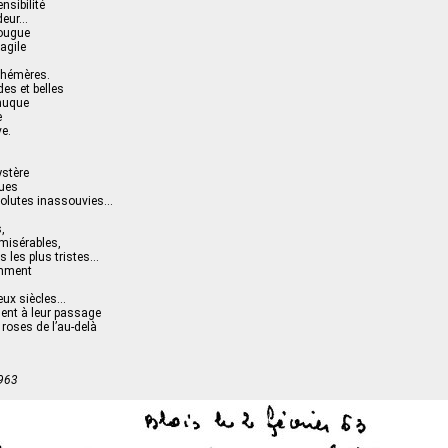
nsibilité
deur…
fougue
agile
phémères.
es et belles
nuque
e
ve.
ystère
nues
 volutes inassouvies…
,
 misérables,
s les plus tristes…
amment
eux siècles…
ent à leur passage
s roses de l’au-delà
1963