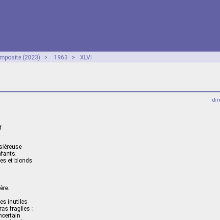
mposite (2023)
>
1963
>
XLVI
dim
d
siéreuse
nfants.
es et blonds
.
ère.
es inutiles
as fragiles :
ncertain