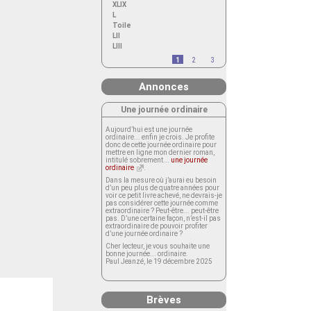
XLIX
L
Toile
LII
LIII
1
2
3
Annonces
Une journée ordinaire
Aujourd’hui est une journée
ordinaire... enfin je crois. Je profite
donc de cette journée ordinaire pour
mettre en ligne mon dernier roman,
intitulé sobrement...
une journée
ordinaire
.
Dans la mesure où j’aurai eu besoin
d’un peu plus de quatre années pour
voir ce petit livre achevé, ne devrais-je
pas considérer cette journée comme
extraordinaire ? Peut-être... peut-être
pas. D’une certaine façon, n’est-il pas
extraordinaire de pouvoir profiter
d’une journée ordinaire ?
Cher lecteur, je vous souhaite une
bonne journée... ordinaire.
Paul Jeanzé, le 19 décembre 2025
Brèves