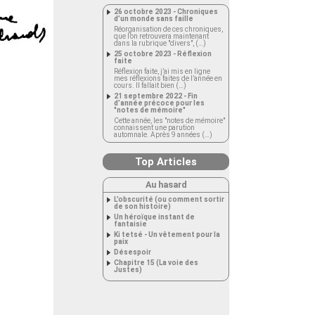
26 octobre 2023 - Chroniques
d’un monde sans faille
Réorganisation de ces chroniques,
que l’on retrouvera maintenant
dans la rubrique "divers", (…)
25 octobre 2023 - Réflexion
faite
Réflexion faite, j’ai mis en ligne
mes réflexions faites de l’année en
cours. Il fallait bien (…)
21 septembre 2022 - Fin
d’année précoce pour les
"notes de mémoire"
Cette année, les "notes de mémoire"
connaissent une parution
automnale. Après 9 années (…)
Top Articles
Au hasard
L’obscurité (ou comment sortir
de son histoire)
Un héroïque instant de
fantaisie
Ki tetsé - Un vêtement pour la
paix
Désespoir
Chapitre 15 (La voie des
Justes)