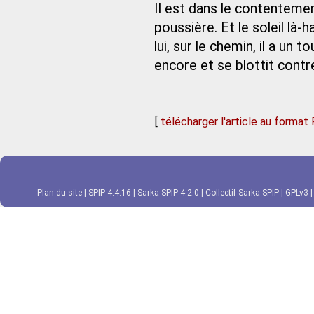
Il est dans le contentement
poussière. Et le soleil là
lui, sur le chemin, il a un 
encore et se blottit cont
[
télécharger l'article au format
Plan du site
|
SPIP 4.4.16
|
Sarka-SPIP 4.2.0
|
Collectif Sarka-SPIP
|
GPLv3