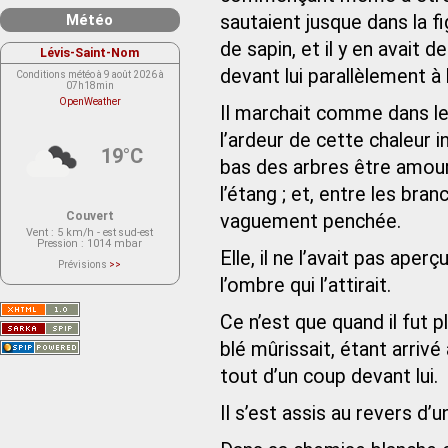
Météo
sautaient jusque dans la f
de sapin, et il y en avait 
Lévis-Saint-Nom
devant lui parallèlement à 
Conditions météo à 9 août 2026 à
07h18min
OpenWeather
Il marchait comme dans le 
l’ardeur de cette chaleur 
19°C
bas des arbres être amour
l’étang ; et, entre les bran
Couvert
vaguement penchée.
Vent
: 5 km/h - est sud-est
Pression
: 1014 mbar
Elle, il ne l’avait pas aperç
Prévisions
>>
Le service OpenWeather ne fournit
l’ombre qui l’attirait.
actuellement aucune prévision
météorologique sur le lieu Lévis-
Saint-Nom.
Ce n’est que quand il fut pl
Veuillez consulter le message du
service ci-dessous.
(401 - Invalid API key. Please see
blé mûrissait, étant arrivé
https://openweathermap.org/faq#error401
for more info.)
tout d’un coup devant lui.
Il s’est assis au revers d’un