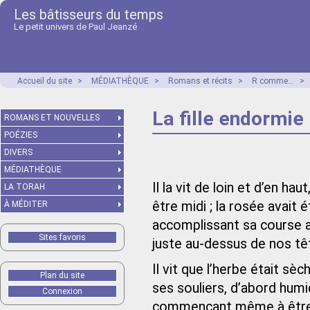
Les bâtisseurs du temps
Le petit univers de Paul Jeanzé
Accueil du site
>
MÉDIATHÈQUE
>
Romans et récits
>
R comme...
>
La fille endormie
ROMANS ET NOUVELLES
POÉZIES
DIVERS
MÉDIATHÈQUE
Il la vit de loin et d’en hau
LA TORAH
être midi ; la rosée avait 
À MÉDITER
accomplissant sa course a
Sites favoris
juste au-dessus de nos t
Il vit que l’herbe était sè
Plan du site
ses souliers, d’abord humi
Connexion
commençant même à être po