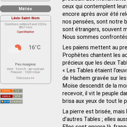
ceux qui contemplent leurs
Météo
encore après avoir été relé
Lévis-Saint-Nom
nos pensées, sont notre b
Conditions météo à 8 août 2026 à
08h11min
sont étrangers, souvent
OpenWeather
Nous sommes confrontés a
16°C
Les païens mettent au prem
Prophètes chantent les ac
précieux que les deux Tab
Peu nuageux
Vent
: 9 km/h - est nord-est
« Les Tables étaient l’œuv
Pression
: 1020 mbar
de Hachem gravée sur les 
Prévisions
>>
Le service OpenWeather ne fournit
actuellement aucune prévision
Moïse descendit de la mont
météorologique sur le lieu Lévis-
Saint-Nom.
recevoir, il vit le peuple d
Veuillez consulter le message du
service ci-dessous.
brisa aux yeux de tout le 
(401 - Invalid API key. Please see
https://openweathermap.org/faq#error401
for more info.)
La pierre est brisée, mais
d’autres Tables ; elles aus
Elles sont encore là, fra