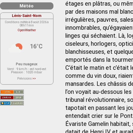
étages en plâtras, ou mêm
Météo
par des maisons mal blanch
Lévis-Saint-Nom
irrégulières, pauvres, sale
Conditions météo à 8 août 2026 à
08h11min
innombrables, qu’égayaien
OpenWeather
linges qui séchaient. Là, lo
ciseleurs, horlogers, optic
16°C
blanchisseuses, et quelque
emportés dans la tourment
Peu nuageux
C’était le matin et c’était
Vent
: 9 km/h - est nord-est
Pression
: 1020 mbar
comme du vin doux, riaient
Prévisions
>>
Le service OpenWeather ne fournit
mansardes. Les châssis des
actuellement aucune prévision
météorologique sur le lieu Lévis-
l’on voyait au-dessous le
Saint-Nom.
Veuillez consulter le message du
service ci-dessous.
tribunal révolutionnaire, 
(401 - Invalid API key. Please see
https://openweathermap.org/faq#error401
tapotait en passant les jo
for more info.)
entendait crier sur le Pon
Évariste Gamelin habitait, 
datait de Henri IV et aura