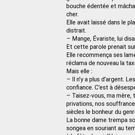
bouche édentée et mâchait
cher.
Elle avait laissé dans le pl
distrait.
– Mange, Évariste, lui disa
Et cette parole prenait sur
Elle recommença ses lamen
réclama de nouveau la ta
Mais elle :
– Il n’y a plus d’argent. L
confiance. C’est à désespé
– Taisez-vous, ma mère, t
privations, nos souffranc
siècles le bonheur du gen
La bonne dame trempa son p
songea en souriant au temp