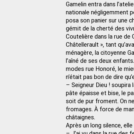
Gamelin entra dans l’atelie
nationale négligemment pe
posa son panier sur une ch
gémit de la cherté des viv
Coutelière dans la rue de G
Châtellerault », tant qu’a
ménagère, la citoyenne Game
l’aîné de ses deux enfants.
modes rue Honoré, le mieux 
n’était pas bon de dire qu’
– Seigneur Dieu ! soupira 
pâte épaisse et bise, le pai
soit de pur froment. On ne
fromages. À force de man
châtaignes.
Après un long silence, elle 
– J’ai vu dans la rue des 