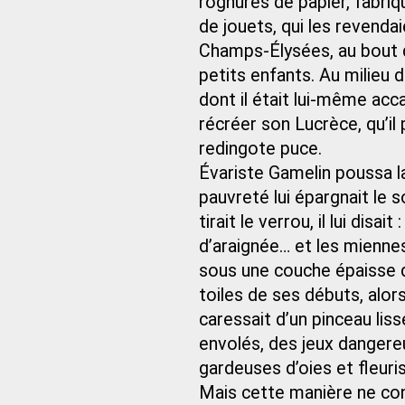
rognures de papier, fabriq
de jouets, qui les revenda
Champs-Élysées, au bout d
petits enfants. Au milieu 
dont il était lui-même acca
récréer son Lucrèce, qu’i
redingote puce.
Évariste Gamelin poussa la
pauvreté lui épargnait le 
tirait le verrou, il lui disa
d’araignée… et les miennes
sous une couche épaisse d
toiles de ses débuts, alors
caressait d’un pinceau lis
envolés, des jeux dangere
gardeuses d’oies et fleuri
Mais cette manière ne co