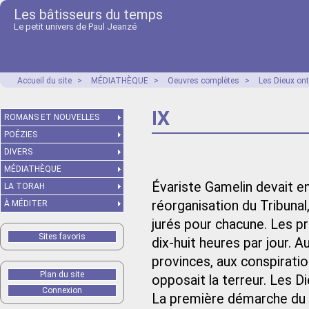
Les bâtisseurs du temps
Le petit univers de Paul Jeanzé
Accueil du site
>
MÉDIATHÈQUE
>
Oeuvres complètes
>
Les Dieux ont
IX
ROMANS ET NOUVELLES
POÉZIES
DIVERS
MÉDIATHÈQUE
Évariste Gamelin devait en
LA TORAH
réorganisation du Tribunal
À MÉDITER
jurés pour chacune. Les pri
Sites favoris
dix-huit heures par jour. 
provinces, aux conspiratio
Plan du site
opposait la terreur. Les Di
Connexion
La première démarche du n