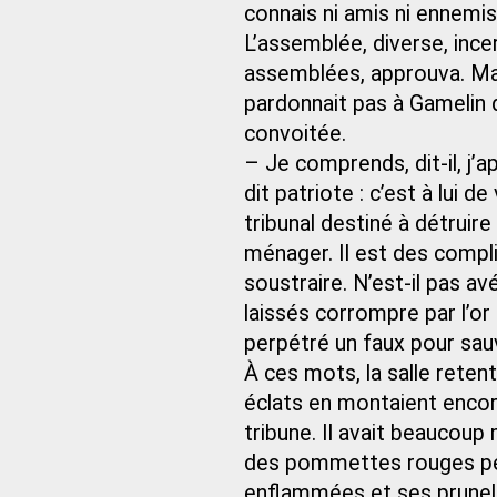
connais ni amis ni ennemis
L’assemblée, diverse, ince
assemblées, approuva. Mais
pardonnait pas à Gamelin d
convoitée.
– Je comprends, dit-il, j’
dit patriote : c’est à lui 
tribunal destiné à détruire
ménager. Il est des compli
soustraire. N’est-il pas av
laissés corrompre par l’o
perpétré un faux pour sauve
À ces mots, la salle reten
éclats en montaient encor
tribune. Il avait beaucoup
des pommettes rouges perç
enflammées et ses prunell