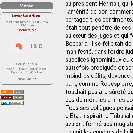
au président Herman, qui 
Météo
l’aménité de son commerce
Lévis-Saint-Nom
partageait les sentiments, 
Conditions météo à 8 août 2026 à
08h11min
était tout pénétré de ces
OpenWeather
au cœur des juges et qui fo
Beccaria. Il se félicitait 
16°C
manifesté, dans l’ordre jud
supplices ignominieux ou cr
Peu nuageux
autrefois prodiguée et se
Vent
: 9 km/h - est nord-est
Pression
: 1020 mbar
moindres délits, devenue p
Prévisions
>>
Le service OpenWeather ne fournit
part, comme Robespierre, il
actuellement aucune prévision
météorologique sur le lieu Lévis-
touchait pas à la sûreté pu
Saint-Nom.
Veuillez consulter le message du
service ci-dessous.
pas de mort les crimes co
(401 - Invalid API key. Please see
https://openweathermap.org/faq#error401
Tous ses collègues pensaien
for more info.)
d’État inspirait le Tribuna
avaient formé ses magistrat
jugeait les ennemis de la l