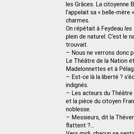
les Grâces. La citoyenne Bl
l’appelait sa « belle-mère 
charmes.
On répétait à Feydeau
les
plein de naturel. C’est le na
trouvait.
– Nous ne verrons donc po
Le Théâtre de la Nation é
Madelonnettes et à Pélagi
– Est-ce là la liberté ? s’
indignés.
– Les acteurs du Théâtre d
et la pièce du citoyen Fran
noblesse.
– Messieurs, dit la Théve
flattent ?…
Vers midi, chacun se senta