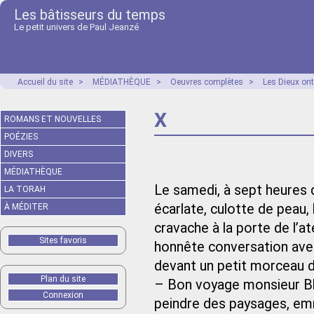
Les bâtisseurs du temps
Le petit univers de Paul Jeanzé
Accueil du site
>
MÉDIATHÈQUE
>
Oeuvres complètes
>
Les Dieux ont
X
ROMANS ET NOUVELLES
POÉZIES
DIVERS
MÉDIATHÈQUE
Le samedi, à sept heures du
LA TORAH
écarlate, culotte de peau
À MÉDITER
cravache à la porte de l’at
Sites favoris
honnête conversation avec
devant un petit morceau d
Plan du site
– Bon voyage monsieur Blai
Connexion
peindre des paysages, em