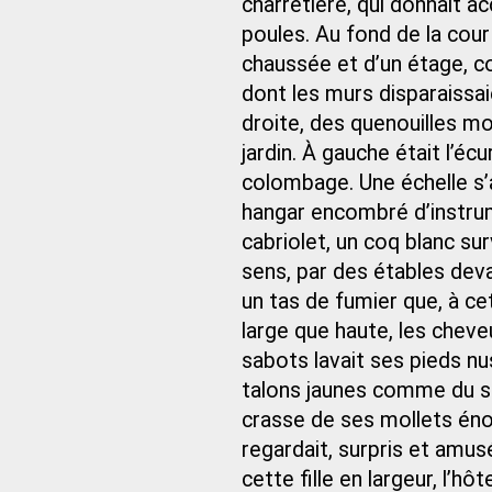
charretière, qui donnait a
poules. Au fond de la cour
chaussée et d’un étage, c
dont les murs disparaissai
droite, des quenouilles m
jardin. À gauche était l’éc
colombage. Une échelle s’
hangar encombré d’instrum
cabriolet, un coq blanc sur
sens, par des étables deva
un tas de fumier que, à cet
large que haute, les cheveu
sabots lavait ses pieds nus
talons jaunes comme du saf
crasse de ses mollets éno
regardait, surpris et amusé
cette fille en largeur, l’hôt