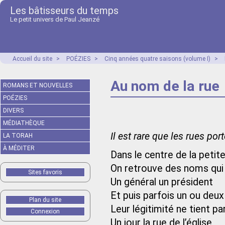
Les bâtisseurs du temps
Le petit univers de Paul Jeanzé
Accueil du site
>
POÉZIES
>
Cinq années quatre saisons (volume I)
>
Au nom de la rue
ROMANS ET NOUVELLES
POÉZIES
DIVERS
MÉDIATHÈQUE
Il est rare que les rues po
LA TORAH
À MÉDITER
Dans le centre de la petite 
On retrouve des noms qui 
Sites favoris
Un général un président
Et puis parfois un ou deu
Plan du site
Leur légitimité ne tient par
Connexion
Un jour la rue de l’église