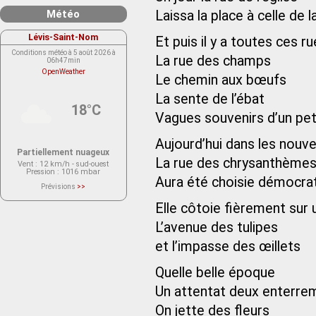
Météo
Laissa la place à celle de la
Lévis-Saint-Nom
Et puis il y a toutes ces
Conditions météo à 5 août 2026 à
La rue des champs
06h47min
OpenWeather
Le chemin aux bœufs
La sente de l’ébat
18°C
Vagues souvenirs d’un peti
Aujourd’hui dans les nouve
Partiellement nuageux
La rue des chrysanthème
Vent
: 12 km/h - sud-ouest
Pression
: 1016 mbar
Aura été choisie démocr
Prévisions
>>
Le service OpenWeather ne fournit
actuellement aucune prévision
Elle côtoie fièrement sur
météorologique sur le lieu Lévis-
Saint-Nom.
L’avenue des tulipes
Veuillez consulter le message du
service ci-dessous.
(401 - Invalid API key. Please see
et l’impasse des œillets
https://openweathermap.org/faq#error401
for more info.)
Quelle belle époque
Un attentat deux enterre
On jette des fleurs