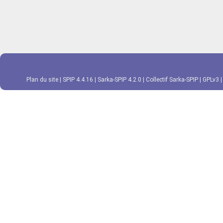
Plan du site
|
SPIP 4.4.16
|
Sarka-SPIP 4.2.0
|
Collectif Sarka-SPIP
|
GPLv3