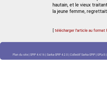
hautain, et le vieux trait
la jeune femme, regrettait 
[
télécharger l'article au format
Plan du site
|
SPIP 4.4.16
|
Sarka-SPIP 4.2.0
|
Collectif Sarka-SPIP
|
GPLv3