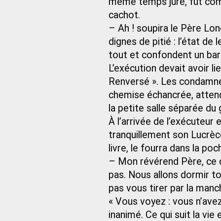
même temps juré, fut comm
cachot.
– Ah ! soupira le Père L
dignes de pitié : l’état de
tout et confondent un barn
L’exécution devait avoir li
Renversé ». Les condamnés,
chemise échancrée, attend
la petite salle séparée du 
À l’arrivée de l’exécuteur e
tranquillement son Lucrèc
livre, le fourra dans la po
– Mon révérend Père, ce d
pas. Nous allons dormir to
pas vous tirer par la manch
« Vous voyez : vous n’avez
inanimé. Ce qui suit la vi