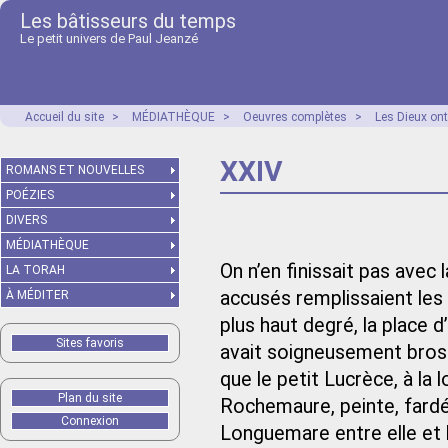
Les bâtisseurs du temps
Le petit univers de Paul Jeanzé
Accueil du site
>
MÉDIATHÈQUE
>
Oeuvres complètes
>
Les Dieux ont
XXIV
ROMANS ET NOUVELLES
POÉZIES
DIVERS
MÉDIATHÈQUE
On n’en finissait pas avec
LA TORAH
accusés remplissaient les 
À MÉDITER
plus haut degré, la place d
Sites favoris
avait soigneusement brossé
que le petit Lucrèce, à la
Plan du site
Rochemaure, peinte, fardée
Connexion
Longuemare entre elle et la