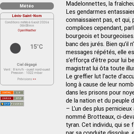
Madelonnettes, la fraîcheu
Météo
Les gendarmes entassaient
Lévis-Saint-Nom
connaissaient pas, et qui,
Conditions météo à 6 août 2026 à
06h08min
complices cependant, parle
OpenWeather
bourgeois et bourgeoises
banc des jurés. Bien qu’il
15°C
messages répétés, elle esp
s’efforça d’être pour lui b
Ciel dégagé
magistrat lui ôta toute illu
Vent
: 8 km/h - ouest nord-ouest
Pression
: 1022 mbar
Le greffier lut l’acte d’ac
Prévisions
>>
Le service OpenWeather ne fournit
long à cause de leur nombr
actuellement aucune prévision
météorologique sur le lieu Lévis-
dans les prisons pour noy
Saint-Nom.
Veuillez consulter le message du
service ci-dessous.
de la nation et du peuple de
(401 - Invalid API key. Please see
https://openweathermap.org/faq#error401
– L’un des plus pernicieux
for more info.)
nommé Brotteaux, ci-devan
tyran. Cet individu, qui s
par sa conduite dissolue, e