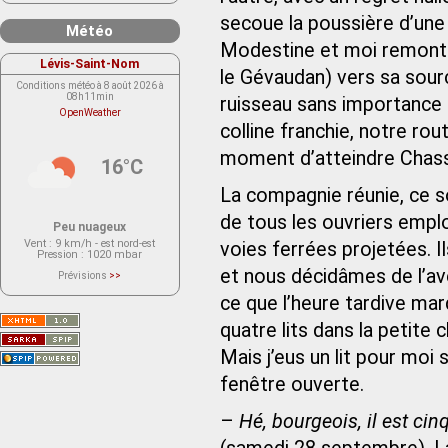
secoue la poussière d’une 
Météo
Modestine et moi remontâm
Lévis-Saint-Nom
le Gévaudan) vers sa sourc
Conditions météo à 8 août 2026 à
08h11min
ruisseau sans importance b
OpenWeather
colline franchie, notre ro
moment d’atteindre Chasse
16°C
La compagnie réunie, ce so
de tous les ouvriers empl
Peu nuageux
Vent
: 9 km/h - est nord-est
voies ferrées projetées. I
Pression
: 1020 mbar
et nous décidâmes de l’ave
Prévisions
>>
Le service OpenWeather ne fournit
actuellement aucune prévision
ce que l’heure tardive mar
météorologique sur le lieu Lévis-
Saint-Nom.
quatre lits dans la petite 
Veuillez consulter le message du
service ci-dessous.
(401 - Invalid API key. Please see
Mais j’eus un lit pour moi
https://openweathermap.org/faq#error401
for more info.)
fenêtre ouverte.
–
Hé, bourgeois, il est cin