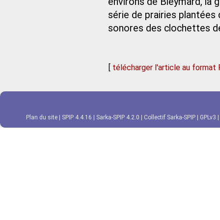
environs de Bleymard, la g
série de prairies plantées
sonores des clochettes de
[
télécharger l'article au format
Plan du site
|
SPIP 4.4.16
|
Sarka-SPIP 4.2.0
|
Collectif Sarka-SPIP
|
GPLv3