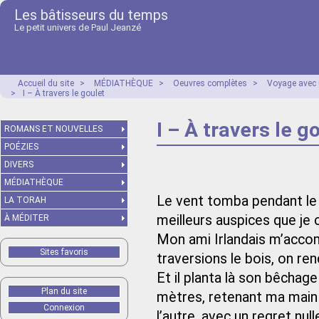
Les bâtisseurs du temps
Le petit univers de Paul Jeanzé
Accueil du site
>
MÉDIATHÈQUE
>
Oeuvres complètes
>
Voyage avec 
>
I – À travers le goulet
I – À travers le g
ROMANS ET NOUVELLES
POÉZIES
DIVERS
MÉDIATHÈQUE
Le vent tomba pendant le dî
LA TORAH
meilleurs auspices que je
À MÉDITER
Mon ami Irlandais m’accom
Sites favoris
traversions le bois, on re
Et il planta là son bêchag
Plan du site
mètres, retenant ma main e
Connexion
l’autre, avec un regret nul