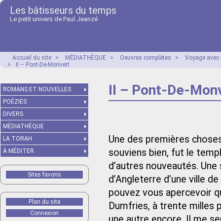
Les bâtisseurs du temps
Le petit univers de Paul Jeanzé
Accueil du site
>
MÉDIATHÈQUE
>
Oeuvres complètes
>
Voyage avec 
>
II – Pont-De-Monvert
II – Pont-De-Mon
ROMANS ET NOUVELLES
POÉZIES
DIVERS
MÉDIATHÈQUE
Une des premières choses
LA TORAH
souviens bien, fut le temp
À MÉDITER
d’autres nouveautés. Une 
Sites favoris
d’Angleterre d’une ville d
pouvez vous apercevoir qu
Plan du site
Dumfries, à trente milles 
Connexion
une autre encore. Il me ser