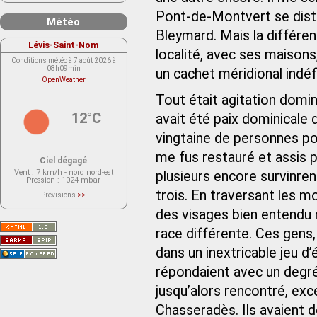
Pont-de-Montvert se dist
Météo
Bleymard. Mais la différen
Lévis-Saint-Nom
localité, avec ses maisons,
Conditions météo à 7 août 2026 à
08h09min
un cachet méridional indéf
OpenWeather
Tout était agitation domi
12°C
avait été paix dominicale 
vingtaine de personnes po
me fus restauré et assis 
Ciel dégagé
Vent
: 7 km/h - nord nord-est
plusieurs encore survinren
Pression
: 1024 mbar
trois. En traversant les m
Prévisions
>>
Le service OpenWeather ne fournit
actuellement aucune prévision
des visages bien entendu n
météorologique sur le lieu Lévis-
Saint-Nom.
race différente. Ces gens,
Veuillez consulter le message du
service ci-dessous.
(401 - Invalid API key. Please see
dans un inextricable jeu 
https://openweathermap.org/faq#error401
for more info.)
répondaient avec un degré 
jusqu’alors rencontré, exc
Chasseradès. Ils avaient de