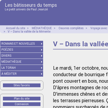
Les bâtisseurs du temps
Le petit univers de Paul Jeanzé
Accueil du site
>
MÉDIATHÈQUE
>
Oeuvres complètes
>
Voyage avec 
>
V – Dans la vallée de la Mimente
V – Dans la vallé
ROMANS ET NOUVELLES
POÉZIES
DIVERS
MÉDIATHÈQUE
Le mardi, 1er octobre, no
LA TORAH
conducteur de bourrique f
À MÉDITER
pont couvert en bois, nous
Sites favoris
D’âpres montagnes de roch
D’immenses chênes et des 
Plan du site
les terrasses pierreuses. 
Connexion
pommiers surchargés de p