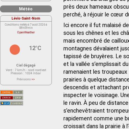
près deux hameaux obscurs,
Météo
perché, à réjouir le cœur d
Lévis-Saint-Nom
Ici encore il fut malaisé
Conditions météo à 7 août 2026 à
08h09min
sous les chênes et les chât
OpenWeather
mais encombré de cailloux é
12°C
montagnes dévalaient jusq
tapissé de bruyères. Le sol
et la vallée s’emplissait
Ciel dégagé
Vent
: 7 km/h - nord nord-est
ramenaient les troupeaux à
Pression
: 1024 mbar
prairies à quelque distance 
Prévisions
>>
Le service OpenWeather ne fournit
actuellement aucune prévision
descendis et attachant pr
météorologique sur le lieu Lévis-
Saint-Nom.
inspecter le voisinage. Un
Veuillez consulter le message du
service ci-dessous.
(401 - Invalid API key. Please see
le ravin. À peu de distance
https://openweathermap.org/faq#error401
for more info.)
s’enchevêtraient trompeus
rapidement comme une bu
croissait dans la prairie à