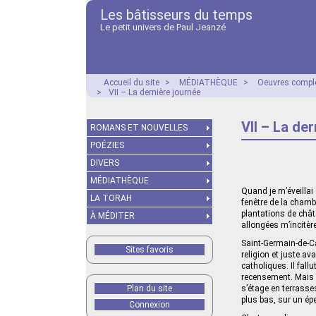
Les bâtisseurs du temps
Le petit univers de Paul Jeanzé
Accueil du site
>
MÉDIATHÈQUE
>
Oeuvres compl
>
VII – La dernière journée
VII – La de
ROMANS ET NOUVELLES
POÉZIES
DIVERS
MÉDIATHÈQUE
Quand je m’éveillai
LA TORAH
fenêtre de la chamb
plantations de chât
À MÉDITER
allongées m’incitère
Saint-Germain-de-Ca
Sites favoris
religion et juste av
catholiques. Il fal
recensement. Mais l
Plan du site
s’étage en terrasse
plus bas, sur un éper
Connexion