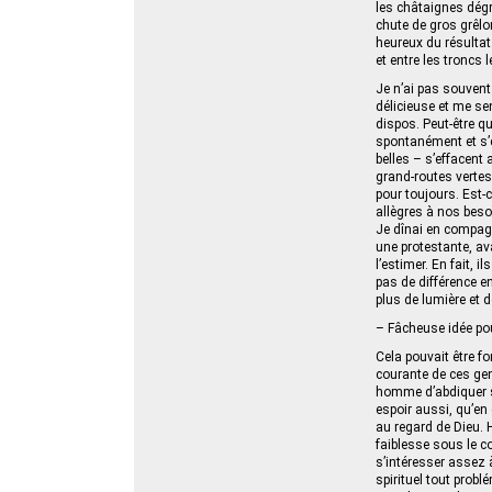
les châtaignes dégr
chute de gros grêlon
heureux du résultat
et entre les troncs 
Je n’ai pas souvent
délicieuse et me sent
dispos. Peut-être q
spontanément et s’é
belles – s’effacent
grand-routes vertes,
pour toujours. Est-
allègres à nos beso
Je dînai en compag
une protestante, av
l’estimer. En fait, i
pas de différence en
plus de lumière et 
– Fâcheuse idée pou
Cela pouvait être fo
courante de ces gens
homme d’abdiquer sa 
espoir aussi, qu’en
au regard de Dieu. 
faiblesse sous le co
s’intéresser assez 
spirituel tout prob