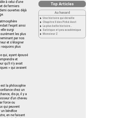
ble à celui d’une
Top Articles
 et de fermiers
 demi ouvertes déjà
Au hasard
ge.
Une histoire qui déraille
e atmosphère
Chapitre II des Pirké Avot
ndait l’esprit ainsi
La plus belle histoire…
elle surgi
Satirique et peu académique
assurément les plus
Monsieur Z
 cheminant par nos
ieur et s’éloigner
us vaquons plus
e qui, ayant épousé
comprendre et
ur qu’il n’y avait
liques » qui avaient
 est la philosophie
 confiance chez un
ance, dis-je, il y a
paisseur d’un cheveu
ar force ou
eux qui peuvent
 un bénéfice
tre, en ne faisant