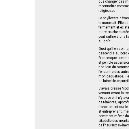
que changer des mot
reconnaître comme 
religieuses.
Le phylloxéra dévas
le nommait. Elle se 
fermentent et éclat
autre cruche puisée
peut suffire à une 
au goût.
Quoi qu’il en soit, 
descendis au bord du
Francesque comme on
et pénible ascension
non loin du sommet.
l’encontre des autre
mon paquetage. Il e
de laine bleue parei
J’avais pressé Mode
versant avant la tom
l’espace et il n’y 
de ténèbres, approf
franchement sur le
et entreprenant, mé
comment même dans u
citadelle des montag
de l’heureux événem