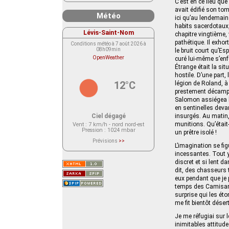
C’est en ce lieu que
avait édifié son to
Météo
ici qu’au lendemain
habits sacerdotaux,
Lévis-Saint-Nom
chapitre vingtième
pathétique. Il exho
Conditions météo à 7 août 2026 à
08h09min
le bruit court qu’Esp
OpenWeather
curé lui-même s’enfu
Étrange était la si
hostile. D’une part,
12°C
légion de Roland, à 
prestement décampé v
Salomon assiégea le
en sentinelles deva
Ciel dégagé
insurgés. Au matin, 
munitions. Qu’étai
Vent
: 7 km/h - nord nord-est
Pression
: 1024 mbar
un prêtre isolé !
Prévisions
>>
L’imagination se fi
Le service OpenWeather ne fournit
actuellement aucune prévision
incessantes. Tout y
météorologique sur le lieu Lévis-
discret et si lent
Saint-Nom.
Veuillez consulter le message du
dit, des chasseurs 
service ci-dessous.
eux pendant que je 
(401 - Invalid API key. Please see
https://openweathermap.org/faq#error401
temps des Camisards
for more info.)
surprise qui les éto
me fit bientôt désert
Je me réfugiai sur 
inimitables attitud