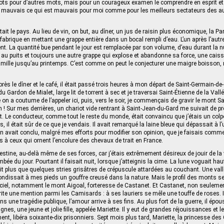
s pour d’autres mots, mais pour un courageux examen le comprendre en esprit et e
mauvais ce qui est mauvais pour moi comme pour les meilleurs sectateurs des a
tait le pays. Au lieu de vin, on but, au dîner, un jus de raisin plus économique, la 
fabrique en mettant une grappe entière dans un bocal rempli d’eau. L’un après l’autre
ent. La quantité bue pendant le jour est remplacée par son volume, d’eau durant la n
 au puits et toujours une autre grappe qui explose et abandonne sa force, une cais
famille jusqu’au printemps. C’est comme on peut le conjecturer une maigre boisson, 
après le dîner et le café, il était passé trois heures à mon départ de Saint-Germain-de
 Gardon de Mialet, large lit de torrent à sec et je traversai Saint-Étienne de la Vall
 a coutume de l’appeler ici, puis, vers le soir, je commençais de gravir le mont Sa
 ! Sur mes derrières, un chariot vide rentrant à Saint-Jean-du-Gard me suivait de pr
 Le conducteur, comme tout le reste du monde, était convaincu que j’étais un colp
s, il était sûr de ce que je vendais. Il avait remarqué la laine bleue qui dépassait à l’
n avait conclu, malgré mes efforts pour modifier son opinion, que je faisais comme
ls à ceux qui ornent l’encolure des chevaux de trait en France.
stine, au-delà même de ses forces, car j’étais extrêmement désireux de jouir de la v
bée du jour. Pourtant il faisait nuit, lorsque j’atteignis la cime. La lune voguait hau
avait plus que quelques stries grisâtres de crépuscule attardées au couchant. Une val
ondissait à mes pieds un gouffre creusé dans la nature. Mais le profil des monts s
 ciel, notamment le mont Aigoal, forteresse de Castanet. Et Castanet, non seuleme
rite une mention parmi les Camisards : à ses lauriers se mêle une touffe de roses. Il
ne tragédie publique, l’amour arrive à ses fins. Au plus fort de la guerre, il épo
nes, une jeune et jolie fille, appelée Mariette. Il y eut de grandes réjouissances et l
ent, libéra soixante-dix prisonniers. Sept mois plus tard, Mariette, la princesse 