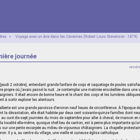
ètes
>
Voyage avec un âne dans les Cévennes (Robert Louis Stevenson - 1879)
rnière journée
vendr
 (jeudi 2 octobre), entendant grande fanfare de coqs et caquetage de poules satisfai
re propre où j’avais passé la nuit. Je contemplai une matinée ensoleillée dans une 
aigniers. Il était encore de bonne heure et le chant des coqs et les lumières oblique
nt à sortir explorer les alentours.
lberte est une grande paroisse d’environ neuf lieues de circonférence. À l’époque d
ant la dévastation, elle était habitée par deux cent soixante-quinze familles dont ne
lut au curé dix-sept journées du mois de septembre pour aller à cheval, de maison en
a localité elle-même, quoique chef-lieu de canton, est à peine plus importante qu’u
s sur une pente escarpée au milieu de vigoureux châtaigniers. La chapelle protestan
on. Il y a, au centre du village, une vieille et curieuse église catholique.