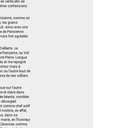
n vérité afin de
utres confessions
Parisienne, comme on
, les grains
uit. Ainsi avec une
se de Parisienne
mais fort agréable
-Calberte. Je
ée française, ou Val
int-Pierre. Longue
ès et me rejoignit
orteur mais à
un ou l’autre bout de
rce de ces colliers
ue sur l’autre
te et claire dans
lée béante, comblée
e découpait
nt comme chef actif
 montra, en effet,
usa, dans sa
e marié, en l’honneur
des Cévennes comme