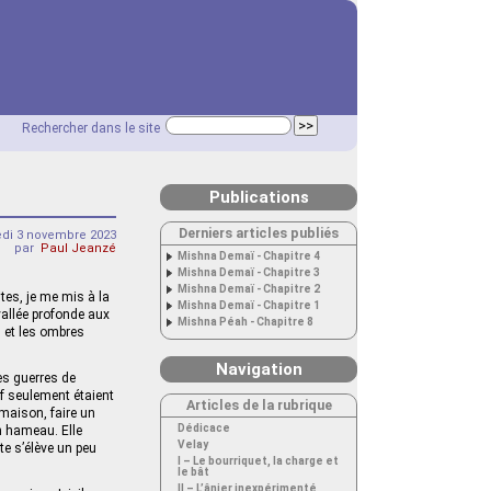
Rechercher dans le site
Publications
Derniers articles publiés
edi 3 novembre 2023
par
Paul Jeanzé
Mishna Demaï - Chapitre 4
Mishna Demaï - Chapitre 3
Mishna Demaï - Chapitre 2
tes, je me mis à la
Mishna Demaï - Chapitre 1
vallée profonde aux
Mishna Péah - Chapitre 8
s et les ombres
Navigation
es guerres de
uf seulement étaient
Articles de la rubrique
 maison, faire un
Dédicace
n hameau. Elle
Velay
te s’élève un peu
I – Le bourriquet, la charge et
le bât
II – L’ânier inexpérimenté