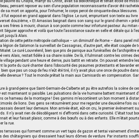
 le pauvre du Chayla, martyr du Christ, avait sa bibliothèque et tenait école de missio
mbeau, pensant reposer au sein d’une population reconnaissante d’avoir été rachetée d
 de sa mort on apporta, pour l’inhumer, le corps percé de cinquante-deux blessures.
 il fut exposé en grand apparat dans l’église. Le curé, empruntant son texte au livr
, verset douzième, « Et Amasias baignait dans son sang sur le grand chemin » pr
rta ses frères à mourir, chacun à son poste comme leur infortuné pasteur. Au mitan 
rit Séguier approche et voilà que toute l’assistance saute en selle et détale qui à l’est
it jusqu’à Alais.
tuation de cette petite métropole catholique – un diminutif de Rome – dans pareil mi
 la légion de Salomon la surveillait de Cassagnas, d’autre part, elle était coupée de 
Mialet. Le curé Louvrelenil, bien que pris de panique aux funérailles de l’archiprêtre et
ers Alais, restait fidèle à sa chaire isolée. De là, il fulminait contre les crimes de
 village pendant une heure et demie, puis battit en retraite. On pouvait entendre le
nt la porte du curé chanter dans l’obscurité des psaumes protestants et bavarder e
bien que pas un coup de feu n’eût été tiré, il n’y avait plus une once de poudre dans
t-elle devenue ? Tout le monde prêtait la main aux Camisards en compensation. Gar
gure à grand-peine que Saint-Germain-de-Calberte ait pu être autrefois la scène de ce
 est maintenant si paisible. Les pulsations de la vie humaine battent maintenant d
 dans ce hameau de la montagne ! Des gamins m’escortèrent un bon moment à dist
timorés de lions. Des gens se retournèrent pour me regarder une deuxième fois ou 
passais devant leur demeure. Mon arrivée était, eût-on cru, le premier événement su
. Il n’y avait rien de désobligeant ni d’effronté dans cette curiosité. C’était tout 
nnait et leur faisait plaisir, comme à des bœufs ou à des enfants. Elle m’était pourt
er la rue.
les terrasses qui forment comme un vert tapis de gazon et tentai vainement d’imite
es des châtaigniers qui dressaient haut leurs dômes de verdure. Par instants souffla