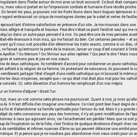
ingolaient dans l’herbe autour de moi avec un bruit assourdi. Ce bruit était compara
s, mais celui-ci portait en lui l’impression cordiale et humaine d’une récolte proche
. En levant les yeux, je pouvais voir les fruits bruns dans leurs bogues épineuses à
le regard embrassait un cirque de montagnes dorées par le soleil et vertes de feuilla
 éprouvé tant d’intime satisfaction en présence d’un site. Je me mouvais dans un
ais allègre et tranquille et heureux. Peut-être n’était-ce point l’endroit seul qui me re
uelqu’un dans un autre pays pensait-il à moi. Ou peut-être une de mes pensées avait-
tait-elle évanouie à mon insu, qui me faisait du bien. Car certaines pensées – et 
 avant qu’il nous soit possible d’en déterminer les traits exacts, comme si un dieu,
 ne faisait qu’entrouvrir la porte de la maison, lancer un coup d’œil souriant à l’intér
ce Apollon ? Ou Mercure ? Ou l’Amour aux ailes repliées ? Qui peut le dire ? Mais no
gnes et sentons paix et joie en nos cœurs.
nie de deux catholiques. Ils tombèrent d’accord pour condamner un jeune catholiqu
ait adhéré à la religion de sa femme. Un protestant de naissance, ils pouvaient le 
ls semblaient partager l’état d’esprit d’une vieille catholique qui m’assurait le même jo
tre les deux croyances, excepté que « ce qui était mal était plus mal pour les catho
de conseils. Or, cette désertion d’un homme les remplissait d’un vrai mépris.
r un homme d’abjurer ! disait l’un.
rtuit, mais on voit comme cette phrase me poursuivait. Quant à moi, je crois qu’elle
-là. Il m’est difficile d’en imaginer une meilleure. Ce n’est point bien haut degré de
foi et d’abandonner sa famille spirituelle pour l’amour du ciel. Mais il y a grande ch
 dépit de cette conversion aux yeux des hommes, il n’y ait point modification de l’é
Honneur à ceux qui agissent ainsi, car l’arrachement est pénible ! Mais que ce soit p
up de l’inspiration ou de la folie, c’est l’indice de quelque étroitesse d’esprit chez c
à de semblables et infimes nuances d’âme ou qui peuvent délaisser une amitié pour
lématique. Et je pense que je ne voudrais pas abandonner mon vieux credo pour un au