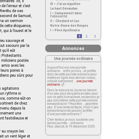
nnaires. Ici, il
III – J’ai un aiguillon
e l’erreur et c’est
Le haut Gévaudan
 Revêtu de ses
I – Campement dans
e second de Samuel,
l’obscurité
êcha un sermon
II – Cheylard et Luc
de cette éloquence,
Notre-Dame des Neiges
, qui à l’ouest et le
I – Père Apollinaire
1
2
3
lieu sauvage et
tout secours par la
Annonces
 qu’il eût
s Protestants.
Une journée ordinaire
s miliciens postés
n amis avec les
Aujourd’hui est une journée
 leurs poires à
ordinaire... enfin je crois. Je profite
donc de cette journée ordinaire pour
diens peu sûrs pour
mettre en ligne mon dernier roman,
intitulé sobrement...
une journée
ordinaire
.
s agitations
Dans la mesure où j’aurai eu besoin
’un rythme si
d’un peu plus de quatre années pour
voir ce petit livre achevé, ne devrais-je
ance, comme eût-on
pas considérer cette journée comme
sortirent de chez
extraordinaire ? Peut-être... peut-être
pas. D’une certaine façon, n’est-il pas
rvenu depuis le
extraordinaire de pouvoir profiter
bonnement une
d’une journée ordinaire ?
ant fastidieuse et
Cher lecteur, je vous souhaite une
bonne journée... ordinaire.
Paul Jeanzé, le 19 décembre 2025
r au crayon les
it un vent léger et