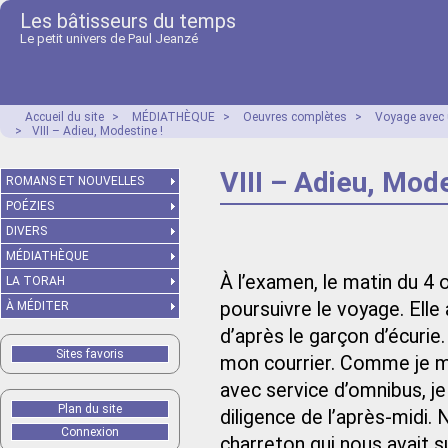
Les bâtisseurs du temps
Le petit univers de Paul Jeanzé
Accueil du site
>
MÉDIATHÈQUE
>
Oeuvres complètes
>
Voyage avec 
>
VIII – Adieu, Modestine !
VIII – Adieu, Mode
ROMANS ET NOUVELLES
POÉZIES
DIVERS
MÉDIATHÈQUE
À l’examen, le matin du 4
LA TORAH
poursuivre le voyage. Elle
À MÉDITER
d’après le garçon d’écurie.
Sites favoris
mon courrier. Comme je me
avec service d’omnibus, je
Plan du site
diligence de l’après-midi. 
Connexion
charreton qui nous avait s