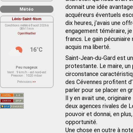
donnait une idée avantag
Météo
acquéreurs éventuels esc
Lévis-Saint-Nom
dix heures, j’avais une off
Conditions météo à 8 août 2026 à
08h11min
engagement téméraire, je la
OpenWeather
francs. Le gain pécuniaire 
acquis ma liberté.
16°C
Saint-Jean-du-Gard est un
protestante. Le maire, un 
Peu nuageux
Vent
: 9 km/h - est nord-est
circonstance caractéristi
Pression
: 1020 mbar
des Cévennes profitent d’u
Prévisions
>>
Le service OpenWeather ne fournit
actuellement aucune prévision
parler pour se placer en
météorologique sur le lieu Lévis-
Saint-Nom.
Il y en avait une, originair
Veuillez consulter le message du
service ci-dessous.
(401 - Invalid API key. Please see
deux agences rivales de Lo
https://openweathermap.org/faq#error401
for more info.)
pouvoir et donnai, en plus
opportunité.
Une chose en outre à noter