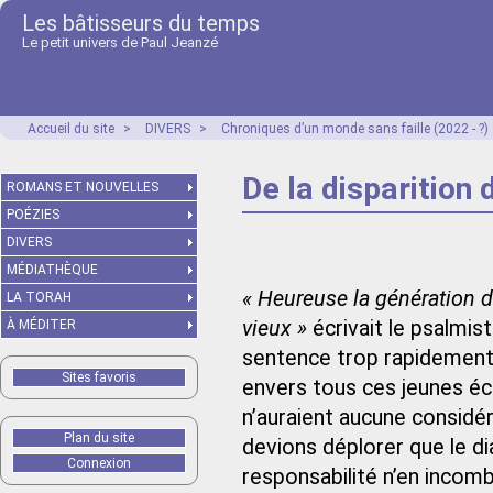
Les bâtisseurs du temps
Le petit univers de Paul Jeanzé
Accueil du site
>
DIVERS
>
Chroniques d’un monde sans faille (2022 - ?)
De la disparition 
ROMANS ET NOUVELLES
POÉZIES
DIVERS
MÉDIATHÈQUE
« Heureuse la génération d
LA TORAH
vieux »
écrivait le psalmist
À MÉDITER
sentence trop rapidement 
Sites favoris
envers tous ces jeunes éc
n’auraient aucune considér
Plan du site
devions déplorer que le di
Connexion
responsabilité n’en incomb