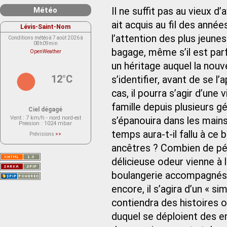
Météo
Il ne suffit pas au vieux d’
ait acquis au fil des année
Lévis-Saint-Nom
l’attention des plus jeune
Conditions météo à 7 août 2026 à
08h09min
bagage, même s’il est parf
OpenWeather
un héritage auquel la nou
12°C
s’identifier, avant de se l’
cas, il pourra s’agir d’une
famille depuis plusieurs gé
Ciel dégagé
Vent
: 7 km/h - nord nord-est
s’épanouira dans les mains
Pression
: 1024 mbar
temps aura-t-il fallu à ce
Prévisions
>>
Le service OpenWeather ne fournit
actuellement aucune prévision
ancêtres ? Combien de pét
météorologique sur le lieu Lévis-
Saint-Nom.
délicieuse odeur vienne à l
Veuillez consulter le message du
service ci-dessous.
(401 - Invalid API key. Please see
boulangerie accompagnés d
https://openweathermap.org/faq#error401
for more info.)
encore, il s’agira d’un « si
contiendra des histoires où
duquel se déploient des e