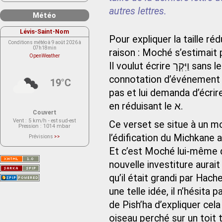
autres lettres.
Météo
Lévis-Saint-Nom
Pour expliquer la taille réduite du א, le Baal Hatourim 
Conditions météo à 9 août 2026 à
07h18min
raison : Moché s’estimait 
OpenWeather
Il voulut écrire וַיִּקְרָ sans le א qui signifie « il rencontra » avec une
connotation d’événement 
19°C
pas et lui demanda d’écrire le א. Moché se soumit à la volonté di
en réduisant le א.
Couvert
Vent
: 5 km/h - est sud-est
Ce verset se situe à un 
Pression
: 1014 mbar
l’édification du Michkane a
Prévisions
>>
Le service OpenWeather ne fournit
actuellement aucune prévision
Et c’est Moché lui-même q
météorologique sur le lieu Lévis-
Saint-Nom.
nouvelle investiture aura
Veuillez consulter le message du
service ci-dessous.
(401 - Invalid API key. Please see
qu’il était grandi par Ha
https://openweathermap.org/faq#error401
for more info.)
une telle idée, il n’hésita pas à réduire la l
de Pish’ha d’expliquer cela
oiseau perché sur un toit 