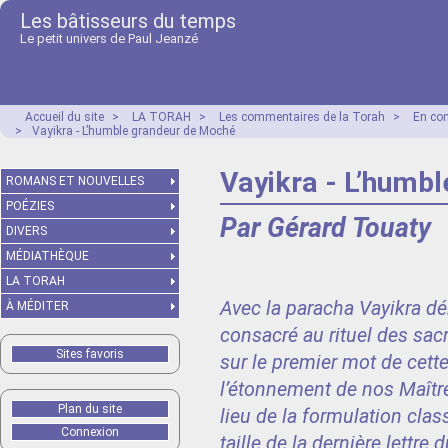
Les bâtisseurs du temps
Le petit univers de Paul Jeanzé
Accueil du site
>
LA TORAH
>
Les commentaires de la Torah
>
En co
>
Vayikra - L’humble grandeur de Moché
Vayikra - L’humb
ROMANS ET NOUVELLES
POÉZIES
Par Gérard Touaty
DIVERS
MÉDIATHÈQUE
LA TORAH
Avec la paracha Vayikra déb
À MÉDITER
consacré au rituel des sacr
Sites favoris
sur le premier mot de cett
l’étonnement de nos Maître
Plan du site
lieu de la formulation clas
Connexion
taille de la dernière lettre du mot וַיִּקְרָא (vayikra) est réduite