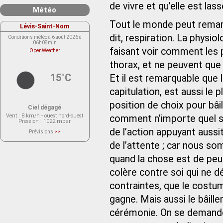
de vivre et qu’elle est las
Météo
Tout le monde peut remar
Lévis-Saint-Nom
dit, respiration. La physi
Conditions météo à 6 août 2026 à
06h08min
faisant voir comment les 
OpenWeather
thorax, et ne peuvent que l
15°C
Et il est remarquable que 
capitulation, est aussi le pl
position de choix pour bâ
Ciel dégagé
Vent
: 8 km/h - ouest nord-ouest
comment n’importe quel so
Pression
: 1022 mbar
de l’action appuyant aussi
Prévisions
>>
Le service OpenWeather ne fournit
actuellement aucune prévision
de l’attente ; car nous s
météorologique sur le lieu Lévis-
Saint-Nom.
quand la chose est de peu.
Veuillez consulter le message du
service ci-dessous.
(401 - Invalid API key. Please see
colère contre soi qui ne d
https://openweathermap.org/faq#error401
for more info.)
contraintes, que le costum
gagne. Mais aussi le bâil
cérémonie. On se demande