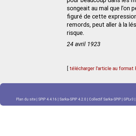
pour beaucoup dans les mal
songeait au mal que l’on p
figuré de cette expressio
remords, peut aller à la lé
risque.
24 avril 1923
[
télécharger l'article au format
Plan du site
|
SPIP 4.4.16
|
Sarka-SPIP 4.2.0
|
Collectif Sarka-SPIP
|
GPLv3