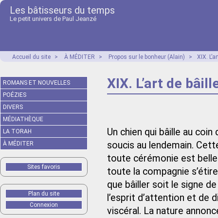
Les bâtisseurs du temps
Le petit univers de Paul Jeanzé
Accueil du site
>
À MÉDITER
>
Propos sur le bonheur (Alain)
>
XIX. L’ar
XIX. L’art de bâill
ROMANS ET NOUVELLES
POÉZIES
DIVERS
MÉDIATHÈQUE
Un chien qui bâille au coin
LA TORAH
soucis au lendemain. Cette
À MÉDITER
toute cérémonie est belle à
Sites favoris
toute la compagnie s’étire e
que bâiller soit le signe d
Plan du site
l’esprit d’attention et de
Connexion
viscéral. La nature annon