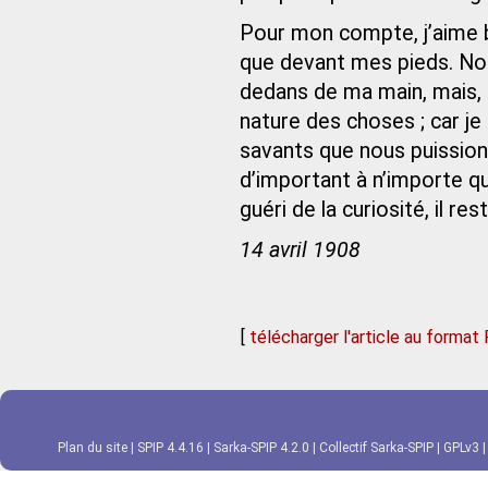
Pour mon compte, j’aime bi
que devant mes pieds. Non
dedans de ma main, mais, bi
nature des choses ; car je 
savants que nous puissions
d’important à n’impor­te qu
guéri de la curiosité, il r
14 avril 1908
[
télécharger l'article au format
Plan du site
|
SPIP 4.4.16
|
Sarka-SPIP 4.2.0
|
Collectif Sarka-SPIP
|
GPLv3