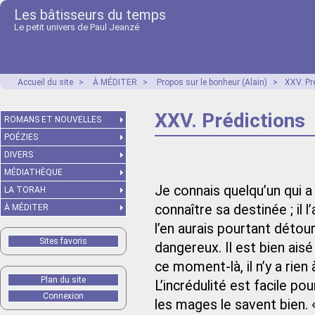
Les bâtisseurs du temps
Le petit univers de Paul Jeanzé
Accueil du site
>
À MÉDITER
>
Propos sur le bonheur (Alain)
>
XXV. Pr
XXV. Prédictions
ROMANS ET NOUVELLES
POÉZIES
DIVERS
MÉDIATHÈQUE
Je connais quelqu’un qui a
LA TORAH
connaître sa destinée ; il l’
À MÉDITER
l’en aurais pourtant détour
Sites favoris
dangereux. Il est bien aisé
ce moment-là, il n’y a rie
Plan du site
L’incrédulité est facile po
Connexion
les mages le savent bien. «