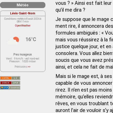
vous ? » Ainsi est fait leur
Météo
qu’il me dira ?
Lévis-Saint-Nom
Je suppose que le mage cr
Conditions météo à 8 août 2026 à
08h11min
ment rire, il annoncera de
OpenWeather
formules ambiguës : « Vou
16°C
mais vous réussirez à la f
justice quelque jour, et e
consolera. Vous allez bien
Peu nuageux
Vent
: 9 km/h - est nord-est
soucis que vous avez pré
Pression
: 1020 mbar
ainsi, et cela ne fait de m
Prévisions
>>
Le service OpenWeather ne fournit
actuellement aucune prévision
météorologique sur le lieu Lévis-
Mais si le mage est, à ses 
Saint-Nom.
Veuillez consulter le message du
capable de vous annoncer d
service ci-dessous.
(401 - Invalid API key. Please see
rirez. Il n’en est pas moin
https://openweathermap.org/faq#error401
for more info.)
mémoire, qu’elles reviendr
rêves, en vous troublant t
auront l’air de vouloir s’y a