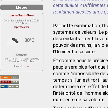
cette dualité ? Différentes
Météo
fondamentales les unes qu
Lévis-Saint-Nom
Conditions météo à 9 août 2026 à
12h11min
Par cette exclamation, I
OpenWeather
systèmes de valeurs. Le p
descendants : c’est la voix 
30°C
pouvoir des mains, la viol
l’Occident à sa suite.
Couvert
Vent
: 8 km/h - nord nord-est
Et comme nous le préciser
Pression
: 1016 mbar
peuple sera plus fort que l’
Prévisions
>>
Le service OpenWeather ne fournit
actuellement aucune prévision
comme l’impossibilité de
météorologique sur le lieu Lévis-
Saint-Nom.
temps : si l’un est fort l’au
Veuillez consulter le message du
service ci-dessous.
(401 - Invalid API key. Please see
déterminera cet effet de b
https://openweathermap.org/faq#error401
for more info.)
l’intériorité de l’homme al
extérieure de sa volonté.