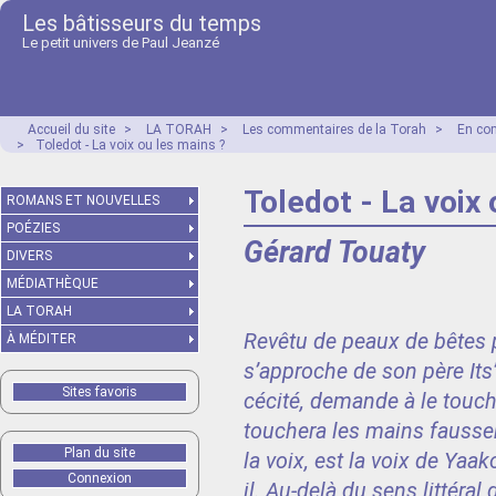
Les bâtisseurs du temps
Le petit univers de Paul Jeanzé
Accueil du site
>
LA TORAH
>
Les commentaires de la Torah
>
En co
>
Toledot - La voix ou les mains ?
Toledot - La voix 
ROMANS ET NOUVELLES
POÉZIES
Gérard Touaty
DIVERS
MÉDIATHÈQUE
LA TORAH
Revêtu de peaux de bêtes p
À MÉDITER
s’approche de son père Its’
Sites favoris
cécité, demande à le touch
touchera les mains fausseme
Plan du site
la voix, est la voix de Yaa
Connexion
il. Au-delà du sens littér