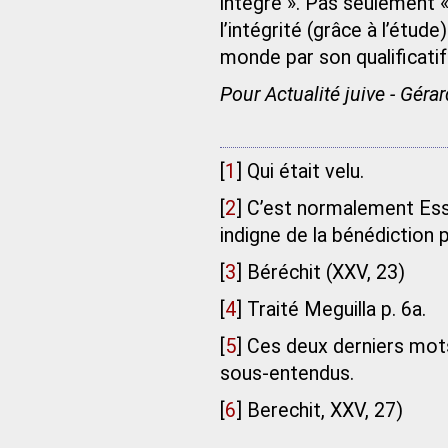
intègre ». Pas seulement «
l’intégrité (grâce à l’étude
monde par son qualificati
Pour Actualité juive - Géra
[
1
]
Qui était velu.
[
2
]
C’est normalement Essav
indigne de la bénédiction 
[
3
]
Béréchit (XXV, 23)
[
4
]
Traité Meguilla p. 6a.
[
5
]
Ces deux derniers mots
sous-entendus.
[
6
]
Berechit, XXV, 27)