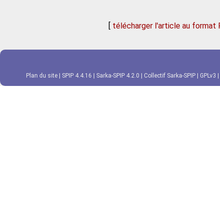
[
télécharger l'article au format
Plan du site
|
SPIP 4.4.16
|
Sarka-SPIP 4.2.0
|
Collectif Sarka-SPIP
|
GPLv3