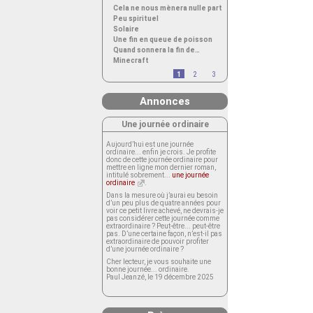
Cela ne nous mènera nulle part
Peu spirituel
Solaire
Une fin en queue de poisson
Quand sonnera la fin de…
Minecraft
1
2
3
Annonces
Une journée ordinaire
Aujourd’hui est une journée
ordinaire... enfin je crois. Je profite
donc de cette journée ordinaire pour
mettre en ligne mon dernier roman,
intitulé sobrement...
une journée
ordinaire
.
Dans la mesure où j’aurai eu besoin
d’un peu plus de quatre années pour
voir ce petit livre achevé, ne devrais-je
pas considérer cette journée comme
extraordinaire ? Peut-être... peut-être
pas. D’une certaine façon, n’est-il pas
extraordinaire de pouvoir profiter
d’une journée ordinaire ?
Cher lecteur, je vous souhaite une
bonne journée... ordinaire.
Paul Jeanzé, le 19 décembre 2025