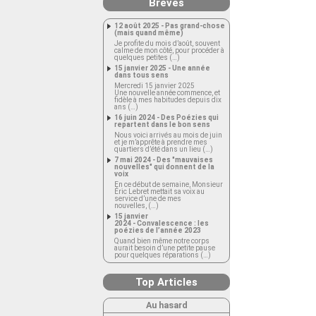
Brèves
12 août 2025 - Pas grand-chose
(mais quand même)
Je profite du mois d’août, souvent
calme de mon côté, pour procéder à
quelques petites (…)
15 janvier 2025 - Une année
dans tous sens
Mercredi 15 janvier 2025
Une nouvelle année commence, et
fidèle à mes habitudes depuis dix
ans (…)
16 juin 2024 - Des Poézies qui
repartent dans le bon sens
Nous voici arrivés au mois de juin
et je m’apprête à prendre mes
quartiers d’été dans un lieu (…)
7 mai 2024 - Des "mauvaises
nouvelles" qui donnent de la
voix
En ce début de semaine, Monsieur
Éric Lebret mettait sa voix au
service d’une de mes
nouvelles, (…)
15 janvier
2024 - Convalescence : les
poézies de l’année 2023
Quand bien même notre corps
aurait besoin d’une petite pause
pour quelques réparations (…)
Top Articles
Au hasard