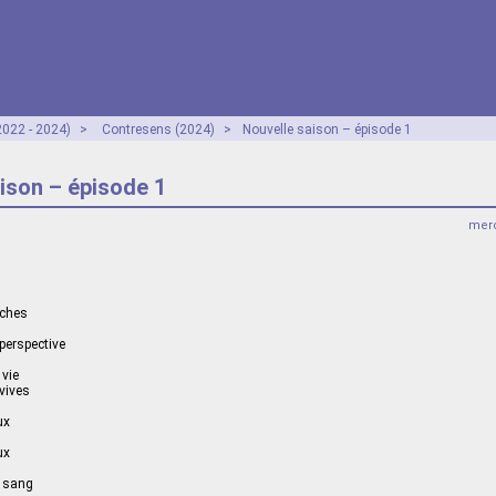
2022 - 2024)
>
Contresens (2024)
>
Nouvelle saison – épisode 1
ison – épisode 1
merc
nches
perspective
 vie
vives
ux
ux
t sang