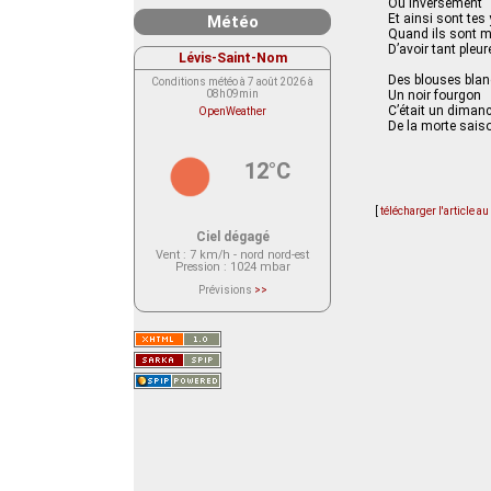
Ou inversement
Et ainsi sont tes
Météo
Quand ils sont 
D’avoir tant pleur
Lévis-Saint-Nom
Des blouses bla
Conditions météo à 7 août 2026 à
08h09min
Un noir fourgon
C’était un diman
OpenWeather
De la morte sais
12°C
[
télécharger l'article a
Ciel dégagé
Vent
: 7 km/h - nord nord-est
Pression
: 1024 mbar
Prévisions
>>
Le service OpenWeather ne fournit
actuellement aucune prévision
météorologique sur le lieu Lévis-
Saint-Nom.
Veuillez consulter le message du
service ci-dessous.
(401 - Invalid API key. Please see
https://openweathermap.org/faq#error401
for more info.)