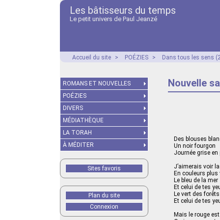
Les bâtisseurs du temps
Le petit univers de Paul Jeanzé
Accueil du site
>
POÉZIES
>
Dans tous les sens (
Nouvelle sa
ROMANS ET NOUVELLES
POÉZIES
DIVERS
MÉDIATHÈQUE
LA TORAH
Des blouses bla
À MÉDITER
Un noir fourgon
Journée grise en 
J’aimerais voir la
Sites favoris
En couleurs plus 
Le bleu de la mer
Et celui de tes ye
Le vert des forêts
Plan du site
Et celui de tes ye
Connexion
Mais le rouge es