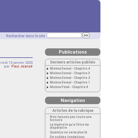
Rechercher dans le site
Publications
Derniers articles publiés
redi 15 janvier 2025
par
Paul Jeanzé
Mishna Demaï - Chapitre 4
Mishna Demaï - Chapitre 3
Mishna Demaï - Chapitre 2
Mishna Demaï - Chapitre 1
Mishna Péah - Chapitre 8
Navigation
Articles de la rubrique
N’en faisons pas toute une
histoire
La légèreté qu’a l’être de
disparaître
Quand je ne serai plus là
De solides fondations