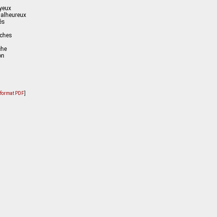
 yeux
malheureux
és
nches
che
on
u format PDF
]