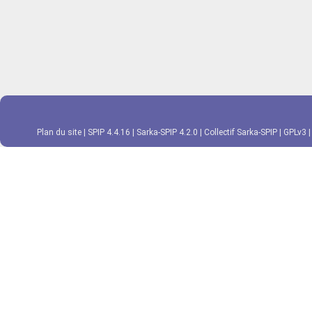
Plan du site
|
SPIP 4.4.16
|
Sarka-SPIP 4.2.0
|
Collectif Sarka-SPIP
|
GPLv3