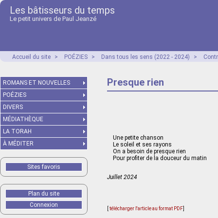
Les bâtisseurs du temps
Le petit univers de Paul Jeanzé
Accueil du site
>
POÉZIES
>
Dans tous les sens (2022 - 2024)
>
Contr
Presque rien
ROMANS ET NOUVELLES
POÉZIES
DIVERS
MÉDIATHÈQUE
LA TORAH
Une petite chanson
À MÉDITER
Le soleil et ses rayons
On a besoin de presque rien
Pour profiter de la douceur du matin
Sites favoris
Juillet 2024
Plan du site
Connexion
[
télécharger l'article au format PDF
]