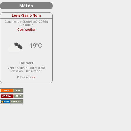
Météo
Lévis-Saint-Nom
Conditions météo à 9 août 2026 à
07h18min
OpenWeather
19°C
Couvert
Vent
: 5 km/h - est sud-est
Pression
: 1014 mbar
Prévisions
>>
Le service OpenWeather ne fournit
actuellement aucune prévision
météorologique sur le lieu Lévis-
Saint-Nom.
Veuillez consulter le message du
service ci-dessous.
(401 - Invalid API key. Please see
https://openweathermap.org/faq#error401
for more info.)