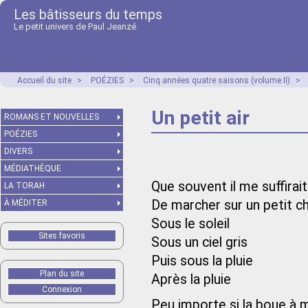
Les bâtisseurs du temps
Le petit univers de Paul Jeanzé
Accueil du site
>
POÉZIES
>
Cinq années quatre saisons (volume II)
>
Un petit air
ROMANS ET NOUVELLES
POÉZIES
DIVERS
MÉDIATHÈQUE
Que souvent il me suffirait
LA TORAH
De marcher sur un petit 
À MÉDITER
Sous le soleil
Sites favoris
Sous un ciel gris
Puis sous la pluie
Plan du site
Après la pluie
Connexion
Peu importe si la boue à m