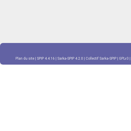
Plan du site
|
SPIP 4.4.16
|
Sarka-SPIP 4.2.0
|
Collectif Sarka-SPIP
|
GPLv3