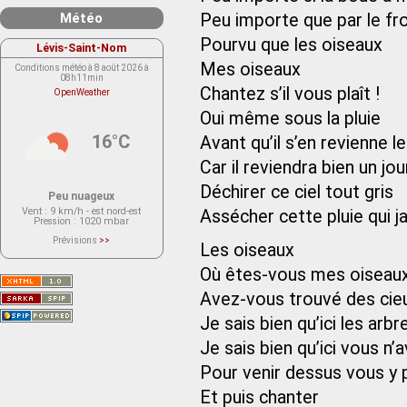
Météo
Peu importe que par le fro
Pourvu que les oiseaux
Lévis-Saint-Nom
Mes oiseaux
Conditions météo à 8 août 2026 à
08h11min
Chantez s’il vous plaît !
OpenWeather
Oui même sous la pluie
16°C
Avant qu’il s’en revienne le
Car il reviendra bien un jou
Déchirer ce ciel tout gris
Peu nuageux
Vent
: 9 km/h - est nord-est
Assécher cette pluie qui j
Pression
: 1020 mbar
Prévisions
>>
Les oiseaux
Le service OpenWeather ne fournit
actuellement aucune prévision
météorologique sur le lieu Lévis-
Où êtes-vous mes oiseaux
Saint-Nom.
Veuillez consulter le message du
Avez-vous trouvé des cieu
service ci-dessous.
(401 - Invalid API key. Please see
Je sais bien qu’ici les arb
https://openweathermap.org/faq#error401
for more info.)
Je sais bien qu’ici vous n
Pour venir dessus vous y 
Et puis chanter