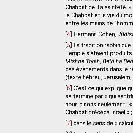
Chabbat de Ta sainteté. » 
le Chabbat et la vie du mo
entre les mains de l’homm
[
4
]
Hermann Cohen,
Jüdis
[
5
]
La tradition rabbinique 
Temple s’étaient produits
Mishne Torah, Beth ha Beh
ces événements dans le ré
(texte hébreu, Jerusalem, 
[
6
]
C’est ce qui explique q
se termine par « qui santif
nous disons seulement : « 
Chabbat précéda Israël » ; 
[
7
]
dans le sens de « calcul