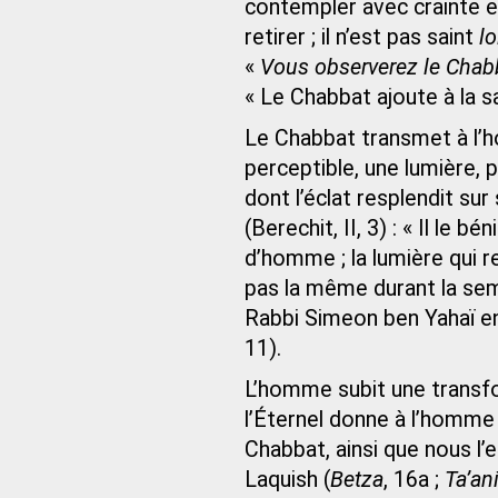
contempler avec crainte 
retirer ; il n’est pas saint
lo
«
Vous observerez le Chabba
« Le Chabbat ajoute à la sa
Le Chabbat transmet à l’
perceptible, une lumière, p
dont l’éclat resplendit sur
(Berechit, II, 3) : « Il le b
d’homme ; la lumière qui r
pas la même durant la sem
Rabbi Simeon ben Yahaï en 
11).
L’homme subit une transform
l’Éternel donne à l’homm
Chabbat, ainsi que nous l’
Laquish (
Betza
, 16a ;
Ta’an