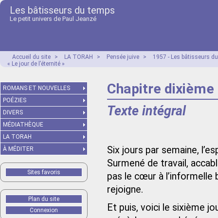
Les bâtisseurs du temps
Le petit univers de Paul Jeanzé
Accueil du site
>
LA TORAH
>
Pensée juive
>
1957 - Les bâtisseurs 
« Le jour de l’éternité »
Chapitre dixième :
ROMANS ET NOUVELLES
POÉZIES
Texte intégral
DIVERS
MÉDIATHÈQUE
LA TORAH
Six jours par semaine, l’esp
À MÉDITER
Surmené de travail, accabl
Sites favoris
pas le cœur à l’informelle
rejoigne.
Plan du site
Et puis, voici le sixième jo
Connexion