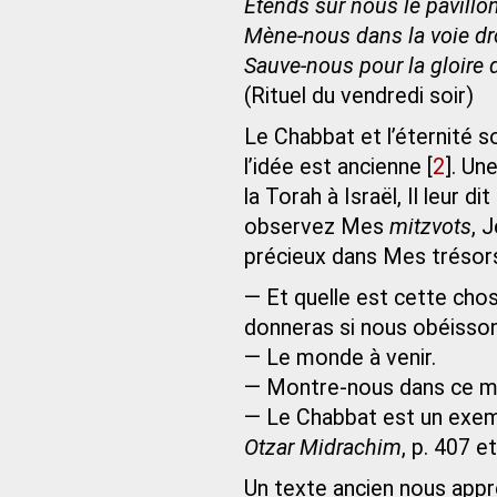
Étends sur nous le pavillon
Mène-nous dans la voie dro
Sauve-nous pour la gloire
(Rituel du vendredi soir)
Le Chabbat et l’éternité 
l’idée est ancienne
[
2
]
. Un
la Torah à Israël, Il leur 
observez Mes
mitzvots
, 
précieux dans Mes trésor
— Et quelle est cette cho
donneras si nous obéisson
— Le monde à venir.
— Montre-nous dans ce mo
— Le Chabbat est un exemp
Otzar Midrachim
, p. 407 e
Un texte ancien nous appr