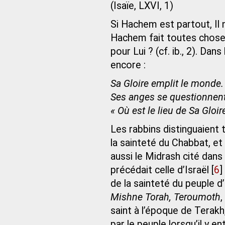
(Isaïe, LXVI, 1)
Si Hachem est partout, Il 
Hachem fait toutes chose
pour Lui ? (cf. ib., 2). Dan
encore :
Sa Gloire emplit le monde.
Ses anges se questionnent l
« Où est le lieu de Sa Gloir
Les rabbins distinguaient t
la sainteté du Chabbat, et l
aussi le Midrash cité dans
précédait celle d’Israël
[
6
]
de la sainteté du peuple d’
Mishne Torah, Teroumoth
,
saint à l’époque de Terakh,
par le peuple lorsqu’il y e