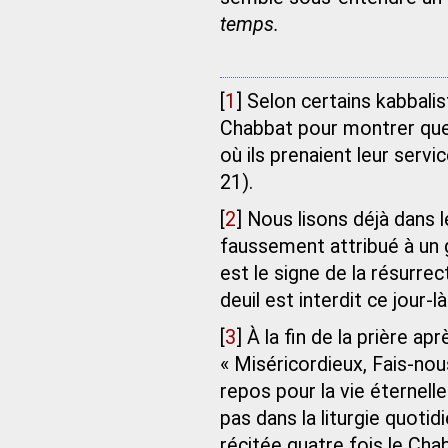
temps.
[
1
]
Selon certains kabbalist
Chabbat pour montrer q
où ils prenaient leur ser
21).
[
2
]
Nous lisons déjà dans 
faussement attribué à un 
est le signe de la résurrec
deuil est interdit ce jour-là
[
3
]
À la fin de la prière ap
« Miséricordieux, Fais-nou
repos pour la vie éternelle
pas dans la liturgie quotid
récitée quatre fois le Chab