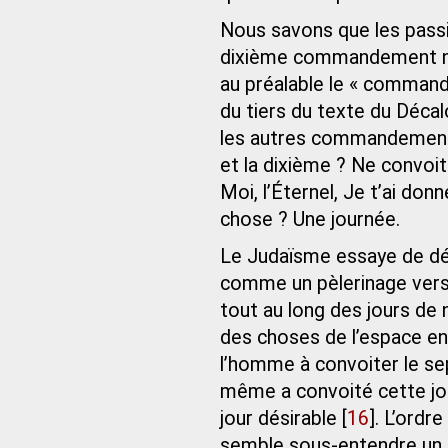
Nous savons que les passi
dixième commandement nou
au préalable le « comman
du tiers du texte du Déca
les autres commandements.
et la dixième ? Ne convoit
Moi, l’Éternel, Je t’ai do
chose ? Une journée.
Le Judaïsme essaye de dé
comme un pèlerinage vers 
tout au long des jours de 
des choses de l’espace e
l’homme à convoiter le se
même a convoité cette jou
jour désirable
[
16
]
. L’ordr
semble sous-entendre un c