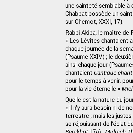
une sainteté semblable à 
Chabbat possède un saintet
sur Chemot, XXXI, 17).
Rabbi Akiba, le maître de
« Les Lévites chantaient 
chaque journée de la semai
(Psaume XXIV) ; le deuxiè
ainsi chaque jour (Psaumes 
chantaient
Cantique chant 
pour le temps à venir, pou
pour la vie éternelle »
Mic
Quelle est la nature du jo
« il n’y aura besoin ni de 
terrestre ; mais les justes
se réjouissant de l’éclat d
Berakhot
17a) ;
Midrach Th