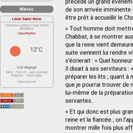
précède un grand événemen
de son arrivée imminente 
Météo
être prêt à accueillir le Ch
Lévis-Saint-Nom
Conditions météo à 7 août 2026 à
« Tout homme doit mettre 
08h09min
OpenWeather
Chabbat, à se montrer auss
que la reine vient demeure
12°C
suite viennent lui rendre vi
s’écrierait : « Quel honne
Ciel dégagé
Il disait à ses serviteurs 
Vent
: 7 km/h - nord nord-est
préparer les lits ; quant à 
Pression
: 1024 mbar
Prévisions
>>
que je pourrai trouver de
Le service OpenWeather ne fournit
actuellement aucune prévision
lui-même de la préparation
météorologique sur le lieu Lévis-
Saint-Nom.
Veuillez consulter le message du
servantes.
service ci-dessous.
(401 - Invalid API key. Please see
https://openweathermap.org/faq#error401
« Et qui donc est plus gra
for more info.)
reine et la fiancée ; on l’a
montrer mille fois plus aff