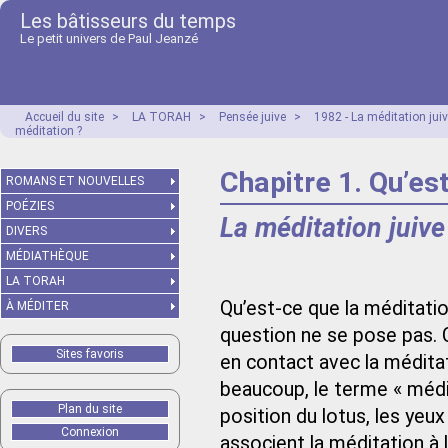
Les bâtisseurs du temps
Le petit univers de Paul Jeanzé
Accueil du site
>
LA TORAH
>
Pensée juive
>
1982 - La méditation juiv
méditation ?
Chapitre 1. Qu’es
ROMANS ET NOUVELLES
POÉZIES
La méditation juive
DIVERS
MÉDIATHÈQUE
LA TORAH
Qu’est-ce que la méditatio
À MÉDITER
question ne se pose pas. 
Sites favoris
en contact avec la méditat
beaucoup, le terme « médi
Plan du site
position du lotus, les yeu
Connexion
associent la méditation à l