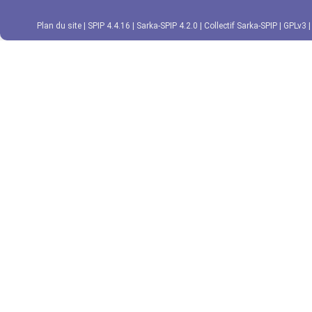
Plan du site
|
SPIP 4.4.16
|
Sarka-SPIP 4.2.0
|
Collectif Sarka-SPIP
|
GPLv3