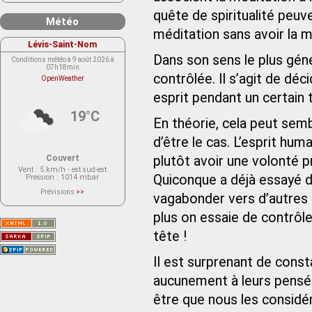
quête de spiritualité peuve
Météo
méditation sans avoir la m
Lévis-Saint-Nom
Dans son sens le plus géné
Conditions météo à 9 août 2026 à
07h18min
contrôlée. Il s’agit de d
OpenWeather
esprit pendant un certain t
19°C
En théorie, cela peut sembl
d’être le cas. L’esprit hu
Couvert
plutôt avoir une volonté p
Vent
: 5 km/h - est sud-est
Quiconque a déjà essayé de
Pression
: 1014 mbar
Prévisions
>>
vagabonder vers d’autres 
Le service OpenWeather ne fournit
actuellement aucune prévision
plus on essaie de contrôle
météorologique sur le lieu Lévis-
Saint-Nom.
Veuillez consulter le message du
tête !
service ci-dessous.
(401 - Invalid API key. Please see
https://openweathermap.org/faq#error401
Il est surprenant de const
for more info.)
aucunement à leurs pensée
être que nous les considé