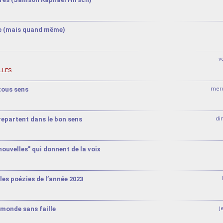
e (mais quand même)
v
LLES
tous sens
merc
repartent dans le bon sens
di
ouvelles" qui donnent de la voix
les poézies de l’année 2023
monde sans faille
j