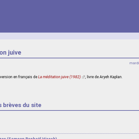
on juive
mardi
 version en français de
La méditation juive (1982)
, livre de Aryeh Kaplan.
s brèves du site
tres (Samson Raphaël Hirsch)