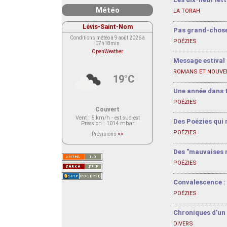
Météo
LA TORAH
Lévis-Saint-Nom
Pas grand-chos
Conditions météo à 9 août 2026 à
POÉZIES
07h18min
OpenWeather
Message estival
ROMANS ET NOUVE
19°C
Une année dans 
POÉZIES
Couvert
Vent
: 5 km/h - est sud-est
Des Poézies qui 
Pression
: 1014 mbar
POÉZIES
Prévisions
>>
Le service OpenWeather ne fournit
actuellement aucune prévision
météorologique sur le lieu Lévis-
Des "mauvaises n
Saint-Nom.
Veuillez consulter le message du
POÉZIES
service ci-dessous.
(401 - Invalid API key. Please see
https://openweathermap.org/faq#error401
Convalescence : 
for more info.)
POÉZIES
Chroniques d’un 
DIVERS