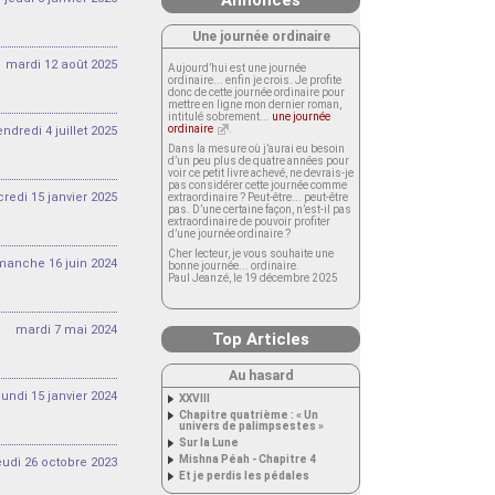
Annonces
Une journée ordinaire
mardi 12 août 2025
Aujourd’hui est une journée
ordinaire... enfin je crois. Je profite
donc de cette journée ordinaire pour
mettre en ligne mon dernier roman,
intitulé sobrement...
une journée
ordinaire
.
endredi 4 juillet 2025
Dans la mesure où j’aurai eu besoin
d’un peu plus de quatre années pour
voir ce petit livre achevé, ne devrais-je
pas considérer cette journée comme
redi 15 janvier 2025
extraordinaire ? Peut-être... peut-être
pas. D’une certaine façon, n’est-il pas
extraordinaire de pouvoir profiter
d’une journée ordinaire ?
Cher lecteur, je vous souhaite une
manche 16 juin 2024
bonne journée... ordinaire.
Paul Jeanzé, le 19 décembre 2025
mardi 7 mai 2024
Top Articles
Au hasard
lundi 15 janvier 2024
XXVIII
Chapitre quatrième : « Un
univers de palimpsestes »
Sur la Lune
Mishna Péah - Chapitre 4
eudi 26 octobre 2023
Et je perdis les pédales