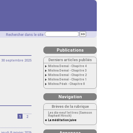
Rechercher dans le site
Publications
Derniers articles publiés
 30 septembre 2025
Mishna Demaï - Chapitre 4
Mishna Demaï - Chapitre 3
Mishna Demaï - Chapitre 2
Mishna Demaï - Chapitre 1
Mishna Péah - Chapitre 8
Navigation
Brèves de la rubrique
Les dix-neuf lettres (Samson
Raphaël Hirsch)
1
2
La méditation juive
jeudi 8 janvier 2026