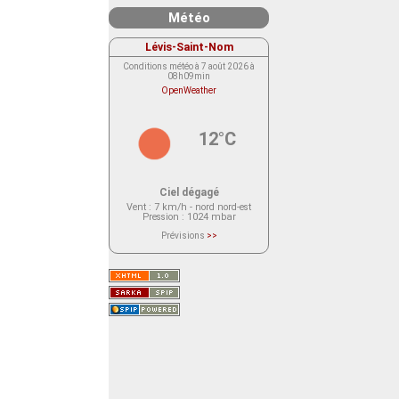
Météo
Lévis-Saint-Nom
Conditions météo à 7 août 2026 à
08h09min
OpenWeather
12°C
Ciel dégagé
Vent
: 7 km/h - nord nord-est
Pression
: 1024 mbar
Prévisions
>>
Le service OpenWeather ne fournit
actuellement aucune prévision
météorologique sur le lieu Lévis-
Saint-Nom.
Veuillez consulter le message du
service ci-dessous.
(401 - Invalid API key. Please see
https://openweathermap.org/faq#error401
for more info.)