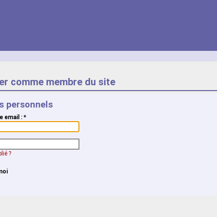
er comme membre du site
ts personnels
e email :
*
lié ?
moi