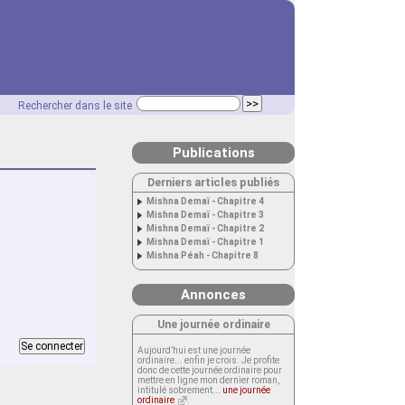
Rechercher dans le site
Publications
Derniers articles publiés
Mishna Demaï - Chapitre 4
Mishna Demaï - Chapitre 3
Mishna Demaï - Chapitre 2
Mishna Demaï - Chapitre 1
Mishna Péah - Chapitre 8
Annonces
Une journée ordinaire
Aujourd’hui est une journée
ordinaire... enfin je crois. Je profite
donc de cette journée ordinaire pour
mettre en ligne mon dernier roman,
intitulé sobrement...
une journée
ordinaire
.