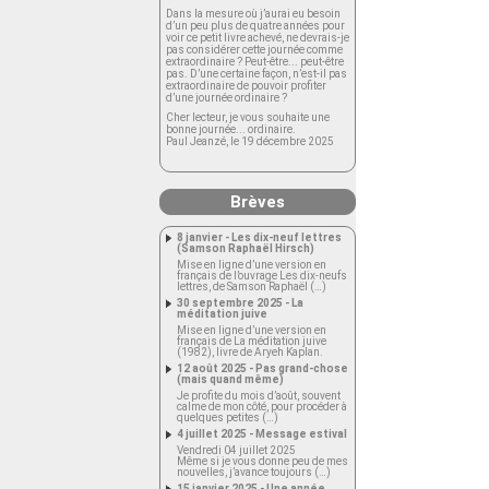
Dans la mesure où j’aurai eu besoin
d’un peu plus de quatre années pour
voir ce petit livre achevé, ne devrais-je
pas considérer cette journée comme
extraordinaire ? Peut-être... peut-être
pas. D’une certaine façon, n’est-il pas
extraordinaire de pouvoir profiter
d’une journée ordinaire ?
Cher lecteur, je vous souhaite une
bonne journée... ordinaire.
Paul Jeanzé, le 19 décembre 2025
Brèves
8 janvier - Les dix-neuf lettres
(Samson Raphaël Hirsch)
Mise en ligne d’une version en
français de l’ouvrage Les dix-neufs
lettres, de Samson Raphaël (…)
30 septembre 2025 - La
méditation juive
Mise en ligne d’une version en
français de La méditation juive
(1982), livre de Aryeh Kaplan.
12 août 2025 - Pas grand-chose
(mais quand même)
Je profite du mois d’août, souvent
calme de mon côté, pour procéder à
quelques petites (…)
4 juillet 2025 - Message estival
Vendredi 04 juillet 2025
Même si je vous donne peu de mes
nouvelles, j’avance toujours (…)
15 janvier 2025 - Une année