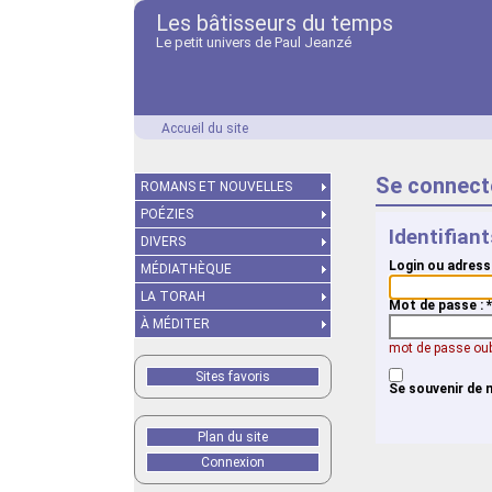
Les bâtisseurs du temps
Le petit univers de Paul Jeanzé
Accueil du site
Se connect
ROMANS ET NOUVELLES
POÉZIES
Identifian
DIVERS
Login ou adress
MÉDIATHÈQUE
LA TORAH
Mot de passe :
*
À MÉDITER
mot de passe oub
Sites favoris
Se souvenir de 
Plan du site
Connexion