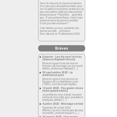
Dans la mesure où j’aurai eu besoin
d’un peu plus de quatre années pour
voir ce petit livre achevé, ne devrais-je
pas considérer cette journée comme
extraordinaire ? Peut-être... peut-être
pas. D’une certaine façon, n’est-il pas
extraordinaire de pouvoir profiter
d’une journée ordinaire ?
Cher lecteur, je vous souhaite une
bonne journée... ordinaire.
Paul Jeanzé, le 19 décembre 2025
Brèves
8 janvier - Les dix-neuf lettres
(Samson Raphaël Hirsch)
Mise en ligne d’une version en
français de l’ouvrage Les dix-neufs
lettres, de Samson Raphaël (…)
30 septembre 2025 - La
méditation juive
Mise en ligne d’une version en
français de La méditation juive
(1982), livre de Aryeh Kaplan.
12 août 2025 - Pas grand-chose
(mais quand même)
Je profite du mois d’août, souvent
calme de mon côté, pour procéder à
quelques petites (…)
4 juillet 2025 - Message estival
Vendredi 04 juillet 2025
Même si je vous donne peu de mes
nouvelles, j’avance toujours (…)
15 janvier 2025 - Une année