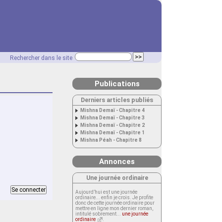
Rechercher dans le site
Publications
Derniers articles publiés
Mishna Demaï - Chapitre 4
Mishna Demaï - Chapitre 3
Mishna Demaï - Chapitre 2
Mishna Demaï - Chapitre 1
Mishna Péah - Chapitre 8
Annonces
Une journée ordinaire
Aujourd’hui est une journée
ordinaire... enfin je crois. Je profite
donc de cette journée ordinaire pour
mettre en ligne mon dernier roman,
intitulé sobrement...
une journée
ordinaire
.