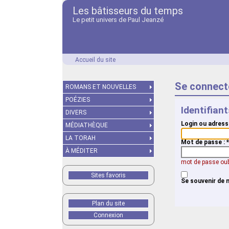
Les bâtisseurs du temps
Le petit univers de Paul Jeanzé
Accueil du site
Se connect
ROMANS ET NOUVELLES
POÉZIES
Identifian
DIVERS
Login ou adress
MÉDIATHÈQUE
LA TORAH
Mot de passe :
*
À MÉDITER
mot de passe oub
Sites favoris
Se souvenir de 
Plan du site
Connexion