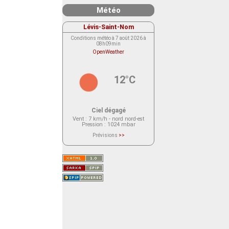
Météo
Lévis-Saint-Nom
Conditions météo à 7 août 2026 à
08h09min
OpenWeather
12°C
Ciel dégagé
Vent
: 7 km/h - nord nord-est
Pression
: 1024 mbar
Prévisions
>>
Le service OpenWeather ne fournit
actuellement aucune prévision
météorologique sur le lieu Lévis-
Saint-Nom.
Veuillez consulter le message du
service ci-dessous.
(401 - Invalid API key. Please see
https://openweathermap.org/faq#error401
for more info.)