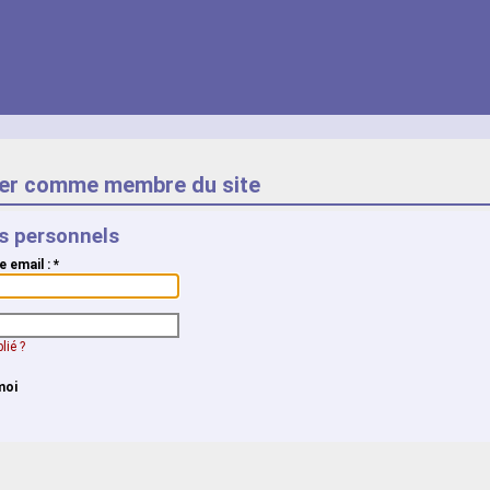
er comme membre du site
ts personnels
e email :
*
lié ?
moi