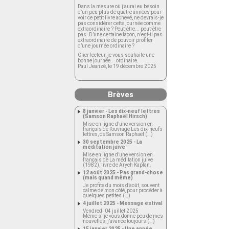
Dans la mesure où j’aurai eu besoin
d’un peu plus de quatre années pour
voir ce petit livre achevé, ne devrais-je
pas considérer cette journée comme
extraordinaire ? Peut-être... peut-être
pas. D’une certaine façon, n’est-il pas
extraordinaire de pouvoir profiter
d’une journée ordinaire ?
Cher lecteur, je vous souhaite une
bonne journée... ordinaire.
Paul Jeanzé, le 19 décembre 2025
Brèves
8 janvier - Les dix-neuf lettres
(Samson Raphaël Hirsch)
Mise en ligne d’une version en
français de l’ouvrage Les dix-neufs
lettres, de Samson Raphaël (…)
30 septembre 2025 - La
méditation juive
Mise en ligne d’une version en
français de La méditation juive
(1982), livre de Aryeh Kaplan.
12 août 2025 - Pas grand-chose
(mais quand même)
Je profite du mois d’août, souvent
calme de mon côté, pour procéder à
quelques petites (…)
4 juillet 2025 - Message estival
Vendredi 04 juillet 2025
Même si je vous donne peu de mes
nouvelles, j’avance toujours (…)
15 janvier 2025 - Une année