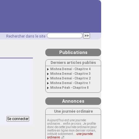
Rechercher dans le site
Publications
Derniers articles publiés
Mishna Demaï - Chapitre 4
Mishna Demaï - Chapitre 3
Mishna Demaï - Chapitre 2
Mishna Demaï - Chapitre 1
Mishna Péah - Chapitre 8
Annonces
Une journée ordinaire
Aujourd’hui est une journée
ordinaire... enfin je crois. Je profite
donc de cette journée ordinaire pour
mettre en ligne mon dernier roman,
intitulé sobrement...
une journée
ordinaire
.