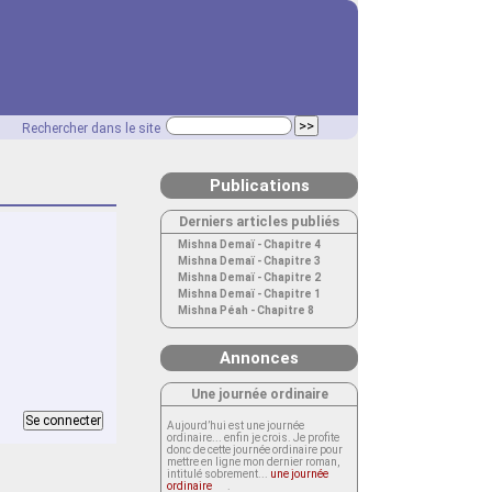
Rechercher dans le site
Publications
Derniers articles publiés
Mishna Demaï - Chapitre 4
Mishna Demaï - Chapitre 3
Mishna Demaï - Chapitre 2
Mishna Demaï - Chapitre 1
Mishna Péah - Chapitre 8
Annonces
Une journée ordinaire
Aujourd’hui est une journée
ordinaire... enfin je crois. Je profite
donc de cette journée ordinaire pour
mettre en ligne mon dernier roman,
intitulé sobrement...
une journée
ordinaire
.