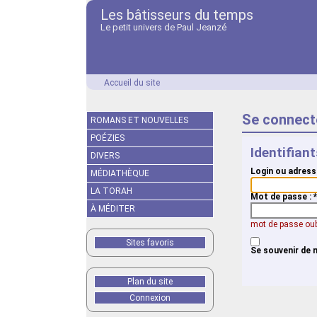
Les bâtisseurs du temps
Le petit univers de Paul Jeanzé
Accueil du site
Se connect
ROMANS ET NOUVELLES
POÉZIES
Identifian
DIVERS
Login ou adress
MÉDIATHÈQUE
LA TORAH
Mot de passe :
*
À MÉDITER
mot de passe oub
Sites favoris
Se souvenir de 
Plan du site
Connexion