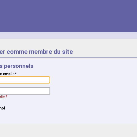
er comme membre du site
ts personnels
e email :
*
lié ?
moi