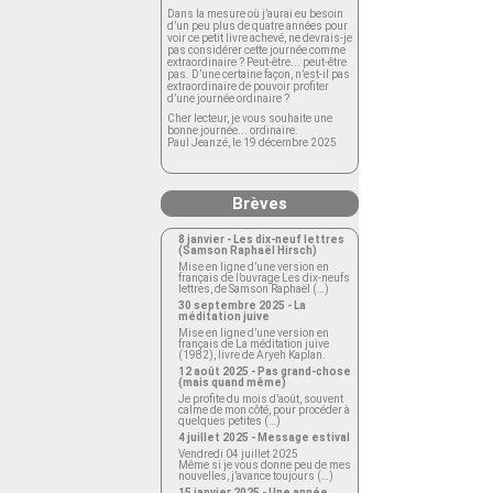
Dans la mesure où j’aurai eu besoin
d’un peu plus de quatre années pour
voir ce petit livre achevé, ne devrais-je
pas considérer cette journée comme
extraordinaire ? Peut-être... peut-être
pas. D’une certaine façon, n’est-il pas
extraordinaire de pouvoir profiter
d’une journée ordinaire ?
Cher lecteur, je vous souhaite une
bonne journée... ordinaire.
Paul Jeanzé, le 19 décembre 2025
Brèves
8 janvier - Les dix-neuf lettres
(Samson Raphaël Hirsch)
Mise en ligne d’une version en
français de l’ouvrage Les dix-neufs
lettres, de Samson Raphaël (…)
30 septembre 2025 - La
méditation juive
Mise en ligne d’une version en
français de La méditation juive
(1982), livre de Aryeh Kaplan.
12 août 2025 - Pas grand-chose
(mais quand même)
Je profite du mois d’août, souvent
calme de mon côté, pour procéder à
quelques petites (…)
4 juillet 2025 - Message estival
Vendredi 04 juillet 2025
Même si je vous donne peu de mes
nouvelles, j’avance toujours (…)
15 janvier 2025 - Une année