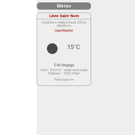
Météo
Lévis-Saint-Nom
Conditions météo à 6 août 2026 à
06h08min
OpenWeather
15°C
Ciel dégagé
Vent
: 8 km/h - ouest nord-ouest
Pression
: 1022 mbar
Prévisions
>>
Le service OpenWeather ne fournit
actuellement aucune prévision
météorologique sur le lieu Lévis-
Saint-Nom.
Veuillez consulter le message du
service ci-dessous.
(401 - Invalid API key. Please see
https://openweathermap.org/faq#error401
for more info.)