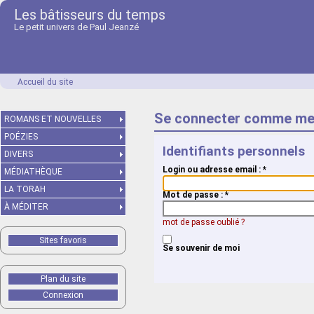
Les bâtisseurs du temps
Le petit univers de Paul Jeanzé
Accueil du site
Se connecter comme me
ROMANS ET NOUVELLES
POÉZIES
Identifiants personnels
DIVERS
Login ou adresse email :
*
MÉDIATHÈQUE
LA TORAH
Mot de passe :
*
À MÉDITER
mot de passe oublié ?
Sites favoris
Se souvenir de moi
Plan du site
Connexion