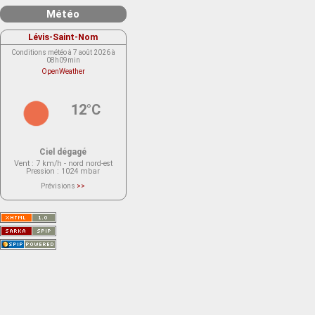
Météo
Lévis-Saint-Nom
Conditions météo à 7 août 2026 à
08h09min
OpenWeather
12°C
Ciel dégagé
Vent
: 7 km/h - nord nord-est
Pression
: 1024 mbar
Prévisions
>>
Le service OpenWeather ne fournit
actuellement aucune prévision
météorologique sur le lieu Lévis-
Saint-Nom.
Veuillez consulter le message du
service ci-dessous.
(401 - Invalid API key. Please see
https://openweathermap.org/faq#error401
for more info.)