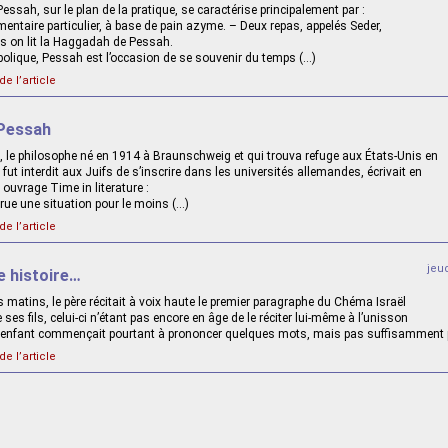
ssah, sur le plan de la pratique, se caractérise principalement par :
mentaire particulier, à base de pain azyme. – Deux repas, appelés Seder,
s on lit la Haggadah de Pessah.
bolique, Pessah est l’occasion de se souvenir du temps (…)
de l’article
 Pessah
 le philosophe né en 1914 à Braunschweig et qui trouva refuge aux États-Unis en
 fut interdit aux Juifs de s’inscrire dans les universités allemandes, écrivait en
ouvrage Time in literature :
arue une situation pour le moins (…)
de l’article
jeu
le histoire…
matins, le père récitait à voix haute le premier paragraphe du Chéma Israël
 ses fils, celui-ci n’étant pas encore en âge de le réciter lui-même à l’unisson
L’enfant commençait pourtant à prononcer quelques mots, mais pas suffisamment 
de l’article