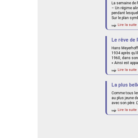
La semaine de Pe
– Un régime ali
pendant lesquel
Sur le plan sym
Lire la suite 
Le rêve de
Hans Meyerhoff,
1934 après qu’il
1960, dans son 
« Ainsi est app
Lire la suite 
La plus bel
Comme tous les 
au plus jeune de
avec son père. 
Lire la suite 