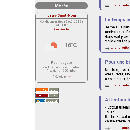
Météo
Lire la suite 
Lévis-Saint-Nom
Le temps n
Conditions météo à 8 août 2026 à
08h11min
Je me suis parf
OpenWeather
anniversaire. Pe
dans état proche
Voilà c’est fait
16°C
Lire la suite 
Pour une b
Peu nuageux
Vent
: 9 km/h - est nord-est
Une fête juive n
Pression
: 1020 mbar
être surtout, un
Prévisions
>>
à vous parler d
Le service OpenWeather ne fournit
actuellement aucune prévision
Lire la suite 
météorologique sur le lieu Lévis-
Saint-Nom.
Veuillez consulter le message du
service ci-dessous.
Attention à
(401 - Invalid API key. Please see
https://openweathermap.org/faq#error401
for more info.)
« Et tout ustens
19 ;15)
Rachi : Et tout u
cause extérieure
Lire la suite 