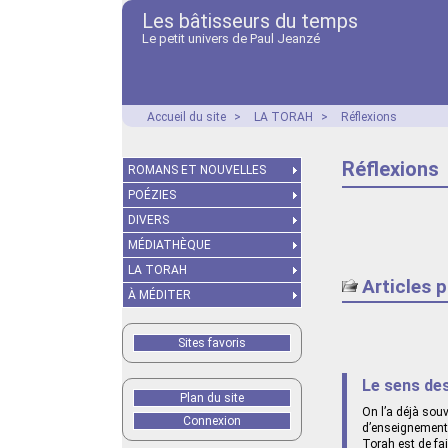
Les bâtisseurs du temps
Le petit univers de Paul Jeanzé
Accueil du site
>
LA TORAH
>
Réflexions
Réflexions
ROMANS ET NOUVELLES
POÉZIES
DIVERS
MÉDIATHÈQUE
LA TORAH
Articles 
À MÉDITER
Sites favoris
Le sens des
Plan du site
On l’a déjà souv
Connexion
d’enseignements
Torah est de fa