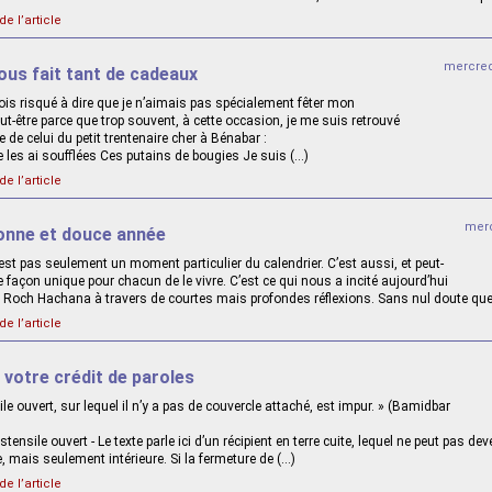
de l’article
mercred
ous fait tant de cadeaux
ois risqué à dire que je n’aimais pas spécialement fêter mon
ut-être parce que trop souvent, à cette occasion, je me suis retrouvé
 de celui du petit trentenaire cher à Bénabar :
 je les ai soufflées Ces putains de bougies Je suis (…)
de l’article
merc
onne et douce année
’est pas seulement un moment particulier du calendrier. C’est aussi, et peut-
e façon unique pour chacun de le vivre. C’est ce qui nous a incité aujourd’hui
e Roch Hachana à travers de courtes mais profondes réflexions. Sans nul doute qu
de l’article
 votre crédit de paroles
ile ouvert, sur lequel il n’y a pas de couvercle attaché, est impur. » (Bamidbar
stensile ouvert - Le texte parle ici d’un récipient en terre cuite, lequel ne peut pas de
, mais seulement intérieure. Si la fermeture de (…)
de l’article