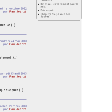
fantaisie
Ki tetsé - Un vêtement pour la
paix
di 1er octobre 2022
Désespoir
par
Paul Jeanzé
Chapitre 15 (La voie des
Justes)
ines. Ce (…)
endredi 24 mai 2013
par
Paul Jeanzé
stement ! (…)
samedi 13 avril 2013
par
Paul Jeanzé
 que quelques (…)
rcredi 27 mars 2013
par
Paul Jeanzé