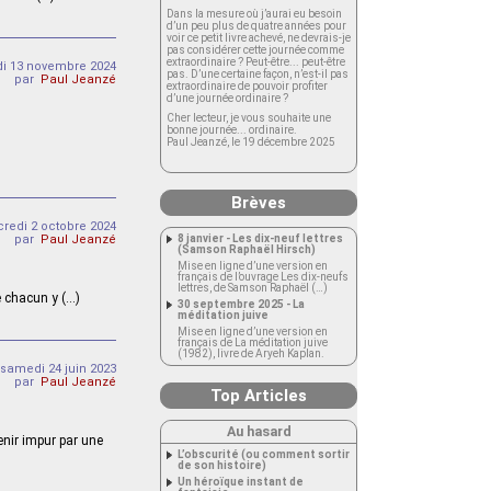
Dans la mesure où j’aurai eu besoin
d’un peu plus de quatre années pour
voir ce petit livre achevé, ne devrais-je
pas considérer cette journée comme
extraordinaire ? Peut-être... peut-être
i 13 novembre 2024
pas. D’une certaine façon, n’est-il pas
par
Paul Jeanzé
extraordinaire de pouvoir profiter
d’une journée ordinaire ?
Cher lecteur, je vous souhaite une
bonne journée... ordinaire.
Paul Jeanzé, le 19 décembre 2025
Brèves
redi 2 octobre 2024
par
Paul Jeanzé
8 janvier - Les dix-neuf lettres
(Samson Raphaël Hirsch)
Mise en ligne d’une version en
français de l’ouvrage Les dix-neufs
lettres, de Samson Raphaël (…)
e chacun y (…)
30 septembre 2025 - La
méditation juive
Mise en ligne d’une version en
français de La méditation juive
(1982), livre de Aryeh Kaplan.
samedi 24 juin 2023
par
Paul Jeanzé
Top Articles
Au hasard
venir impur par une
L’obscurité (ou comment sortir
de son histoire)
Un héroïque instant de