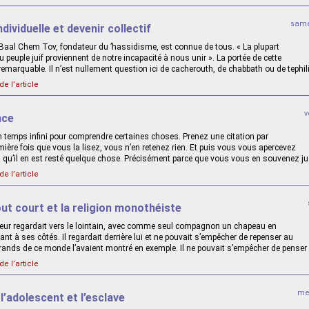
same
dividuelle et devenir collectif
 Baal Chem Tov, fondateur du ’hassidisme, est connue de tous. « La plupart
peuple juif proviennent de notre incapacité à nous unir ». La portée de cette
remarquable. Il n’est nullement question ici de cacherouth, de chabbath ou de tephil
de l’article
v
nce
un temps infini pour comprendre certaines choses. Prenez une citation par
ière fois que vous la lisez, vous n’en retenez rien. Et puis vous vous apercevez
d qu’il en est resté quelque chose. Précisément parce que vous vous en souvenez ju
de l’article
t court et la religion monothéiste
ur regardait vers le lointain, avec comme seul compagnon un chapeau en
t à ses côtés. Il regardait derrière lui et ne pouvait s’empêcher de repenser au
ands de ce monde l’avaient montré en exemple. Il ne pouvait s’empêcher de penser
de l’article
me
 l’adolescent et l’esclave