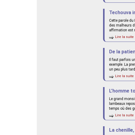
Techouva in
Cette parole du
des malheurs du 
affirmation est 
Lire la suite 
De la patie
Il faut parfois 
exemple. La prem
un peu plus tar
Lire la suite 
L’homme tou
Le grand monsie
lambeaux reposan
temps où des gr
Lire la suite 
La chenille,