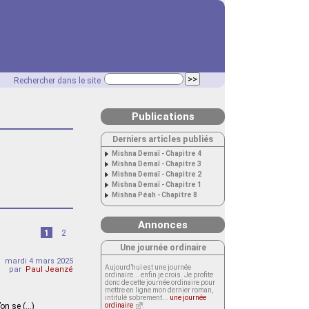
Rechercher dans le site
Publications
Derniers articles publiés
Mishna Demaï - Chapitre 4
Mishna Demaï - Chapitre 3
Mishna Demaï - Chapitre 2
Mishna Demaï - Chapitre 1
Mishna Péah - Chapitre 8
Annonces
1
2
Une journée ordinaire
mardi 4 mars 2025
Aujourd’hui est une journée
par
Paul Jeanzé
ordinaire... enfin je crois. Je profite
donc de cette journée ordinaire pour
mettre en ligne mon dernier roman,
intitulé sobrement...
une journée
on se (…)
ordinaire
.