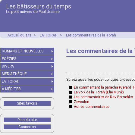
Les bâtisseurs du temps
Le petit univers de Paul Jeanzé
Accueil du site
>
LA TORAH
>
Les commentaires de la Torah
Les commentaires de la
ROMANS ET NOUVELLES
POÉZIES
DIVERS
MÉDIATHÈQUE
Suivez aussi les sous-rubriques ci-desso
LA TORAH
En commentant la paracha (Gérard T
À MÉDITER
La voix de la Torah (Elie Munk)
Les commentaires de Rav Botschko
Zevoulon
Sites favoris
Autres commentaires
Plan du site
Connexion