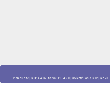
Plan du site
|
SPIP 4.4.16
|
Sarka-SPIP 4.2.0
|
Collectif Sarka-SPIP
|
GPLv3