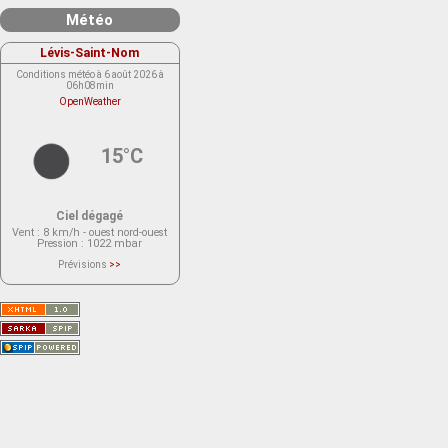
Météo
Lévis-Saint-Nom
Conditions météo à 6 août 2026 à
06h08min
OpenWeather
15°C
Ciel dégagé
Vent
: 8 km/h - ouest nord-ouest
Pression
: 1022 mbar
Prévisions
>>
Le service OpenWeather ne fournit
actuellement aucune prévision
météorologique sur le lieu Lévis-
Saint-Nom.
Veuillez consulter le message du
service ci-dessous.
(401 - Invalid API key. Please see
https://openweathermap.org/faq#error401
for more info.)