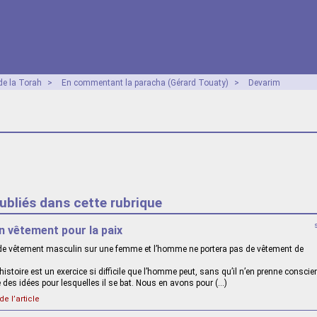
e la Torah
>
En commentant la paracha (Gérard Touaty)
>
Devarim
publiés dans cette rubrique
Un vêtement pour la paix
s de vêtement masculin sur une femme et l’homme ne portera pas de vêtement de
’histoire est un exercice si difficile que l’homme peut, sans qu’il n’en prenne conscie
des idées pour lesquelles il se bat. Nous en avons pour (…)
de l’article