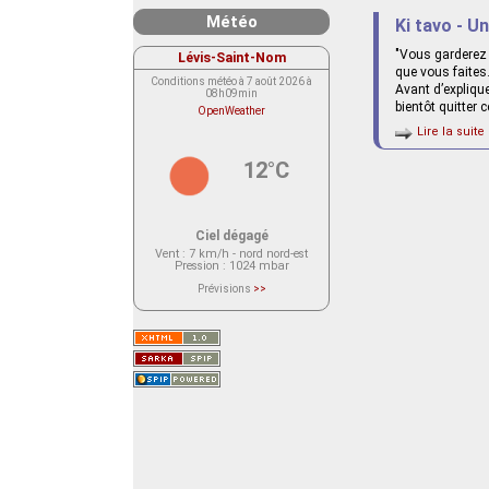
Météo
Ki tavo - U
"Vous garderez 
Lévis-Saint-Nom
que vous faites.
Conditions météo à 7 août 2026 à
Avant d’expliqu
08h09min
bientôt quitter 
OpenWeather
Lire la suite 
12°C
Ciel dégagé
Vent
: 7 km/h - nord nord-est
Pression
: 1024 mbar
Prévisions
>>
Le service OpenWeather ne fournit
actuellement aucune prévision
météorologique sur le lieu Lévis-
Saint-Nom.
Veuillez consulter le message du
service ci-dessous.
(401 - Invalid API key. Please see
https://openweathermap.org/faq#error401
for more info.)