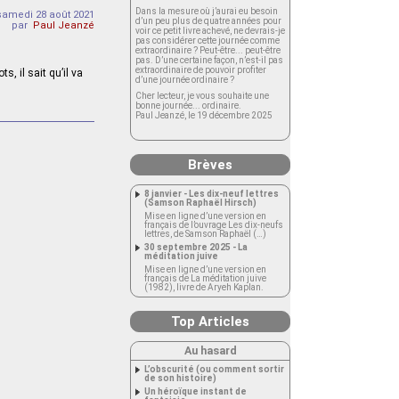
Dans la mesure où j’aurai eu besoin
samedi 28 août 2021
d’un peu plus de quatre années pour
par
Paul Jeanzé
voir ce petit livre achevé, ne devrais-je
pas considérer cette journée comme
extraordinaire ? Peut-être... peut-être
pas. D’une certaine façon, n’est-il pas
extraordinaire de pouvoir profiter
, il sait qu’il va
d’une journée ordinaire ?
Cher lecteur, je vous souhaite une
bonne journée... ordinaire.
Paul Jeanzé, le 19 décembre 2025
Brèves
8 janvier - Les dix-neuf lettres
(Samson Raphaël Hirsch)
Mise en ligne d’une version en
français de l’ouvrage Les dix-neufs
lettres, de Samson Raphaël (…)
30 septembre 2025 - La
méditation juive
Mise en ligne d’une version en
français de La méditation juive
(1982), livre de Aryeh Kaplan.
Top Articles
Au hasard
L’obscurité (ou comment sortir
de son histoire)
Un héroïque instant de