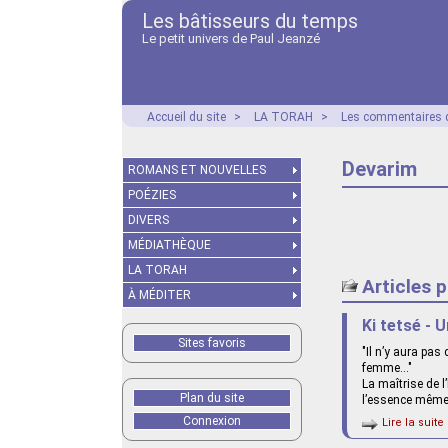
Les bâtisseurs du temps
Le petit univers de Paul Jeanzé
Accueil du site
>
LA TORAH
>
Les commentaires d
Devarim
ROMANS ET NOUVELLES
POÉZIES
DIVERS
MÉDIATHÈQUE
LA TORAH
Articles 
À MÉDITER
Ki tetsé - 
Sites favoris
"Il n’y aura pa
femme..."
La maîtrise de l
Plan du site
l’essence même 
Connexion
Lire la suite 