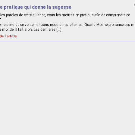
ne pratique qui donne la sagesse
les paroles de cette alliance, vous les mettrez en pratique afin de comprendre ce
"
er le sens de ce verset, situons-nous dans le temps. Quand Moshé prononce ces mots
ce monde. Il fait alors ces dernières (…)
de l’article