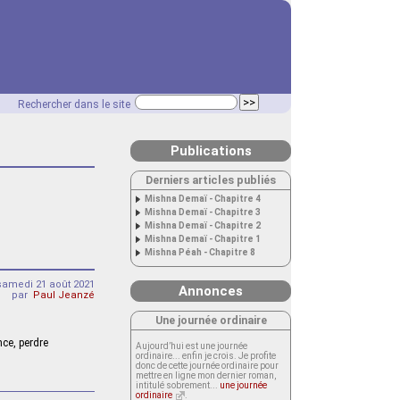
Rechercher dans le site
Publications
Derniers articles publiés
Mishna Demaï - Chapitre 4
Mishna Demaï - Chapitre 3
Mishna Demaï - Chapitre 2
Mishna Demaï - Chapitre 1
Mishna Péah - Chapitre 8
samedi 21 août 2021
Annonces
par
Paul Jeanzé
Une journée ordinaire
nce, perdre
Aujourd’hui est une journée
ordinaire... enfin je crois. Je profite
donc de cette journée ordinaire pour
mettre en ligne mon dernier roman,
intitulé sobrement...
une journée
ordinaire
.