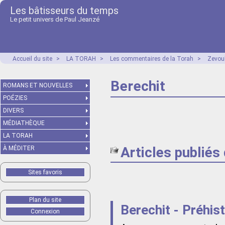
Les bâtisseurs du temps
Le petit univers de Paul Jeanzé
Accueil du site
>
LA TORAH
>
Les commentaires de la Torah
>
Zevou
Berechit
ROMANS ET NOUVELLES
POÉZIES
DIVERS
MÉDIATHÈQUE
LA TORAH
Articles publiés
À MÉDITER
Sites favoris
Plan du site
Berechit - Préhist
Connexion