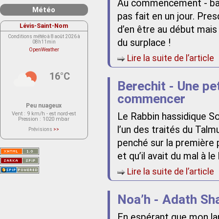
Au commencement - balb
Météo
pas fait en un jour. Pres
Lévis-Saint-Nom
d’en être au début mais 
Conditions météo à 8 août 2026 à
du surplace !
08h11min
OpenWeather
Lire la suite de l’article
16°C
Berechit - Une pet
commencer
Peu nuageux
Vent
: 9 km/h - est nord-est
Le Rabbin hassidique So
Pression
: 1020 mbar
l’un des traités du Talm
Prévisions
>>
Le service OpenWeather ne fournit
actuellement aucune prévision
penché sur la première p
météorologique sur le lieu Lévis-
Saint-Nom.
et qu’il avait du mal à le
Veuillez consulter le message du
service ci-dessous.
(401 - Invalid API key. Please see
Lire la suite de l’article
https://openweathermap.org/faq#error401
for more info.)
Noa’h - Adath Sh
En espérant que mon la