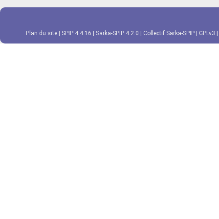
Plan du site
|
SPIP 4.4.16
|
Sarka-SPIP 4.2.0
|
Collectif Sarka-SPIP
|
GPLv3