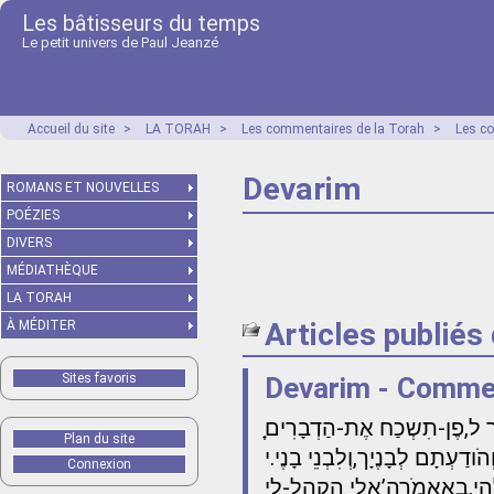
Les bâtisseurs du temps
Le petit univers de Paul Jeanzé
Accueil du site
>
LA TORAH
>
Les commentaires de la Torah
>
Les c
Devarim
ROMANS ET NOUVELLES
POÉZIES
DIVERS
MÉDIATHÈQUE
LA TORAH
Articles publiés
À MÉDITER
Sites favoris
Devarim - Commen
Plan du site
הֹודַעְתָם לְבָנֶיָך,וְלִבְנֵי בָנֶי.י
Connexion
להֶי,בֶאֱאמֹרה’אֵלַי הַקְהֶל-לִי