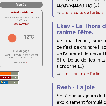
אֶת-הָעָם,וְאַשְמִעֵם (…)
Météo
Lire la suite de l’article
Lévis-Saint-Nom
Conditions météo à 7 août 2026 à
08h09min
Ekev - La Thora d
OpenWeather
ranime l’être.
12°C
« Et maintenant, Israël
ce n’est de craindre Ha
Ciel dégagé
de l’aimer et de servir
Vent
: 7 km/h - nord nord-est
Pression
: 1024 mbar
être. De garder les mit
Prévisions
>>
Le service OpenWeather ne fournit
t’ordonne (…)
actuellement aucune prévision
météorologique sur le lieu Lévis-
Lire la suite de l’article
Saint-Nom.
Veuillez consulter le message du
service ci-dessous.
(401 - Invalid API key. Please see
https://openweathermap.org/faq#error401
Reeh - La joie
for more info.)
Se réjouir aux jours de
explicitement formulé d