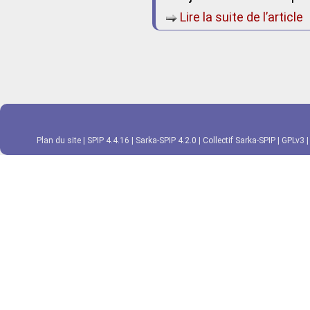
Lire la suite de l’article
Plan du site
|
SPIP 4.4.16
|
Sarka-SPIP 4.2.0
|
Collectif Sarka-SPIP
|
GPLv3