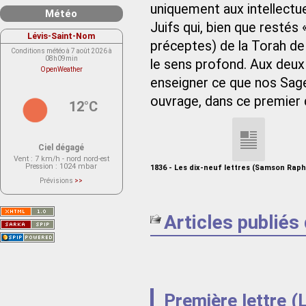
uniquement aux intellectue
Météo
Juifs qui, bien que restés 
Lévis-Saint-Nom
préceptes) de la Torah d
Conditions météo à 7 août 2026 à
08h09min
le sens profond. Aux deux
OpenWeather
enseigner ce que nos Sage
ouvrage, dans ce premier q
12°C
Ciel dégagé
Vent
: 7 km/h - nord nord-est
Pression
: 1024 mbar
1836 - Les dix-neuf lettres (Samson Raph
Prévisions
>>
Le service OpenWeather ne fournit
actuellement aucune prévision
météorologique sur le lieu Lévis-
Saint-Nom.
Articles publiés
Veuillez consulter le message du
service ci-dessous.
(401 - Invalid API key. Please see
https://openweathermap.org/faq#error401
for more info.)
Première lettre (L