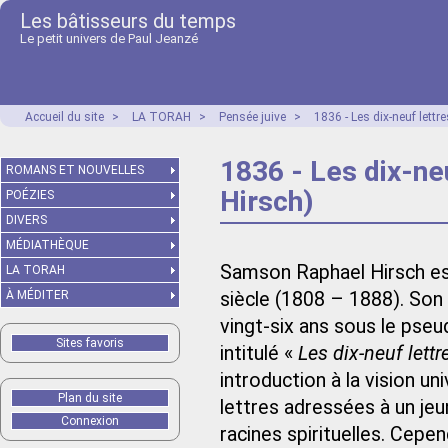
Les bâtisseurs du temps
Le petit univers de Paul Jeanzé
Accueil du site
>
LA TORAH
>
Pensée juive
>
1836 - Les dix-neuf lett
1836 - Les dix-n
ROMANS ET NOUVELLES
Hirsch)
POÉZIES
DIVERS
MÉDIATHÈQUE
Samson Raphael Hirsch es
LA TORAH
À MÉDITER
siècle (1808 – 1888). Son 
vingt-six ans sous le pse
Sites favoris
intitulé «
Les dix-neuf lettr
introduction à la vision un
Plan du site
lettres adressées à un jeun
Connexion
racines spirituelles. Cepe