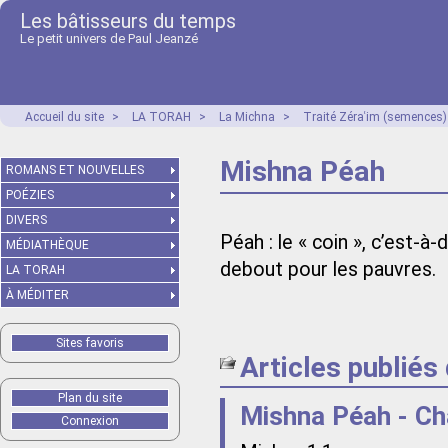
Les bâtisseurs du temps
Le petit univers de Paul Jeanzé
Accueil du site
>
LA TORAH
>
La Michna
>
Traité Zéraʿim (semences)
Mishna Péah
ROMANS ET NOUVELLES
POÉZIES
DIVERS
Péah : le « coin », c’est-à-
MÉDIATHÈQUE
debout pour les pauvres.
LA TORAH
À MÉDITER
Sites favoris
Articles publiés
Plan du site
Mishna Péah - Ch
Connexion