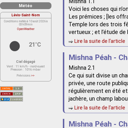
Mishna 1.1
Météo
Voici les choses qui n’o
Lévis-Saint-Nom
Les prémices ; [les offr
Conditions météo à 10 août 2026 à
Temple lors des trois f
03h09min
OpenWeather
vertueux ; et l’étude de
Lire la suite de l’article
21°C
Mishna Péah - Ch
Ciel dégagé
Vent
: 11 km/h - nord-ouest
Mishna 2.1
Pression
: 1016 mbar
Ce qui suit divise un ch
Prévisions
>>
Le service OpenWeather ne fournit
actuellement aucune prévision
privée, une route publiq
météorologique sur le lieu Lévis-
Saint-Nom.
régulièrement en été et 
Veuillez consulter le message du
service ci-dessous.
jachère, un champ labou
(401 - Invalid API key. Please see
https://openweathermap.org/faq#error401
for more info.)
Lire la suite de l’article
Mishna Péah - Ch