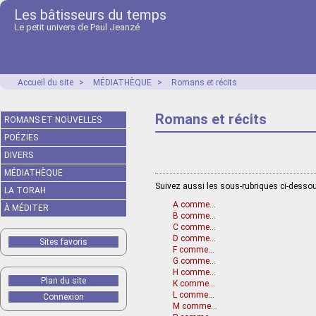
Les bâtisseurs du temps
Le petit univers de Paul Jeanzé
Accueil du site
>
MÉDIATHÈQUE
>
Romans et récits
Romans et récits
ROMANS ET NOUVELLES
POÉZIES
DIVERS
MÉDIATHÈQUE
Suivez aussi les sous-rubriques ci-desso
LA TORAH
A comme...
À MÉDITER
B comme...
C comme...
D comme...
Sites favoris
F comme...
G comme...
H comme...
Plan du site
K comme...
L comme...
Connexion
M comme...