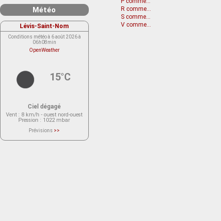
P comme...
Météo
R comme...
S comme...
V comme...
Lévis-Saint-Nom
Conditions météo à 6 août 2026 à
06h08min
OpenWeather
15°C
Ciel dégagé
Vent
: 8 km/h - ouest nord-ouest
Pression
: 1022 mbar
Prévisions
>>
Le service OpenWeather ne fournit
actuellement aucune prévision
météorologique sur le lieu Lévis-
Saint-Nom.
Veuillez consulter le message du
service ci-dessous.
(401 - Invalid API key. Please see
https://openweathermap.org/faq#error401
for more info.)