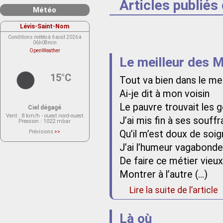
Articles publiés
Météo
Lévis-Saint-Nom
Conditions météo à 6 août 2026 à
06h08min
OpenWeather
Le meilleur des 
15°C
Tout va bien dans le me
Ai-je dit à mon voisin
Le pauvre trouvait les
Ciel dégagé
Vent
: 8 km/h - ouest nord-ouest
J’ai mis fin à ses souff
Pression
: 1022 mbar
Qu’il m’est doux de soi
Prévisions
>>
Le service OpenWeather ne fournit
actuellement aucune prévision
J’ai l’humeur vagabonde
météorologique sur le lieu Lévis-
Saint-Nom.
De faire ce métier vie
Veuillez consulter le message du
service ci-dessous.
(401 - Invalid API key. Please see
Montrer à l’autre (…)
https://openweathermap.org/faq#error401
for more info.)
Lire la suite de l’article
Là où