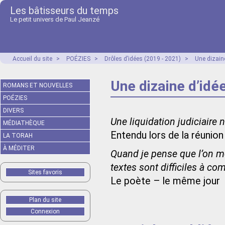
Les bâtisseurs du temps
Le petit univers de Paul Jeanzé
Accueil du site
>
POÉZIES
>
Drôles d’idées (2019 - 2021)
>
Une dizain
Une dizaine d’idé
ROMANS ET NOUVELLES
POÉZIES
DIVERS
Une liquidation judiciaire
MÉDIATHÈQUE
Entendu lors de la réunion
LA TORAH
À MÉDITER
Quand je pense que l’on me
textes sont difficiles à c
Sites favoris
Le poète – le même jour
Plan du site
Connexion