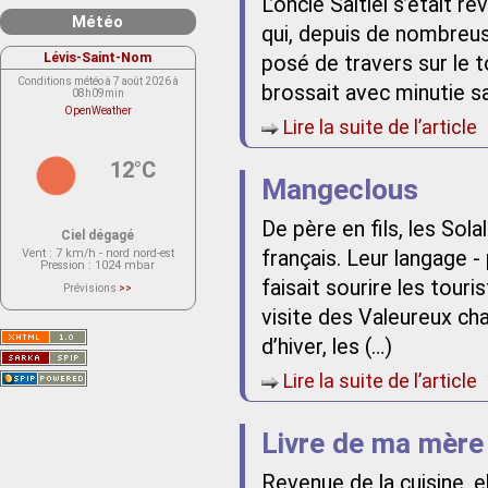
L’oncle Saltiel s’était r
Météo
qui, depuis de nombreus
Lévis-Saint-Nom
posé de travers sur le to
Conditions météo à 7 août 2026 à
brossait avec minutie sa
08h09min
OpenWeather
Lire la suite de l’article
12°C
Mangeclous
De père en fils, les Sol
Ciel dégagé
Vent
: 7 km/h - nord nord-est
français. Leur langage -
Pression
: 1024 mbar
faisait sourire les touri
Prévisions
>>
Le service OpenWeather ne fournit
actuellement aucune prévision
visite des Valeureux ch
météorologique sur le lieu Lévis-
Saint-Nom.
d’hiver, les (…)
Veuillez consulter le message du
service ci-dessous.
(401 - Invalid API key. Please see
Lire la suite de l’article
https://openweathermap.org/faq#error401
for more info.)
Livre de ma mère
Revenue de la cuisine, el