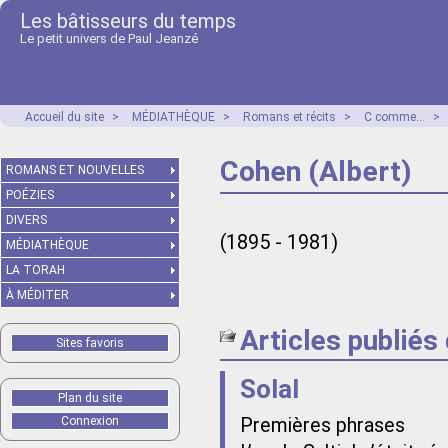
Les bâtisseurs du temps
Le petit univers de Paul Jeanzé
Accueil du site
>
MÉDIATHÈQUE
>
Romans et récits
>
C comme...
>
Cohen (Albert)
ROMANS ET NOUVELLES
POÉZIES
DIVERS
(1895 - 1981)
MÉDIATHÈQUE
LA TORAH
À MÉDITER
Articles publiés
Sites favoris
Solal
Plan du site
Connexion
Premières phrases